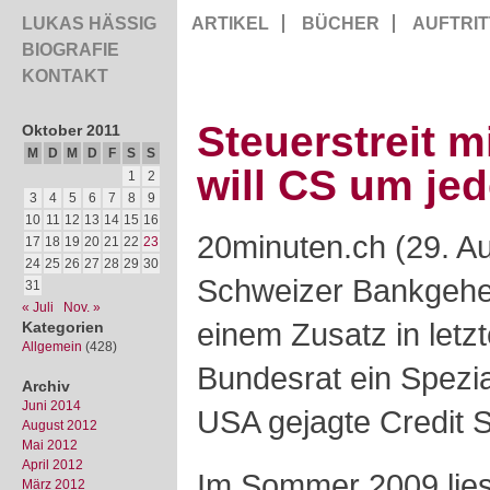
LUKAS HÄSSIG
ARTIKEL
BÜCHER
AUFTRIT
BIOGRAFIE
KONTAKT
Steuerstreit 
Oktober 2011
M
D
M
D
F
S
S
will CS um jed
1
2
3
4
5
6
7
8
9
10
11
12
13
14
15
16
20minuten.ch (29. A
17
18
19
20
21
22
23
24
25
26
27
28
29
30
Schweizer Bankgehei
31
« Juli
Nov. »
einem Zusatz in letz
Kategorien
Allgemein
(428)
Bundesrat ein Spezia
Archiv
Juni 2014
USA gejagte Credit S
August 2012
Mai 2012
April 2012
Im Sommer 2009 lie
März 2012