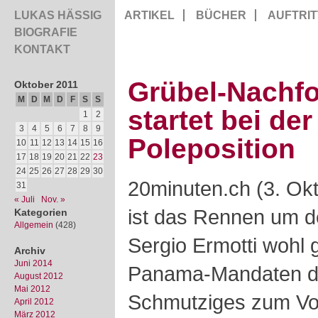
LUKAS HÄSSIG
ARTIKEL
BÜCHER
AUFTRIT
BIOGRAFIE
KONTAKT
Grübel-Nachfo
Oktober 2011
M
D
M
D
F
S
S
startet bei de
1
2
3
4
5
6
7
8
9
Poleposition
10
11
12
13
14
15
16
17
18
19
20
21
22
23
24
25
26
27
28
29
30
20minuten.ch (3. Ok
31
« Juli
Nov. »
ist das Rennen um d
Kategorien
Allgemein
(428)
Sergio Ermotti wohl 
Archiv
Juni 2014
Panama-Mandaten de
August 2012
Mai 2012
Schmutziges zum Vo
April 2012
März 2012