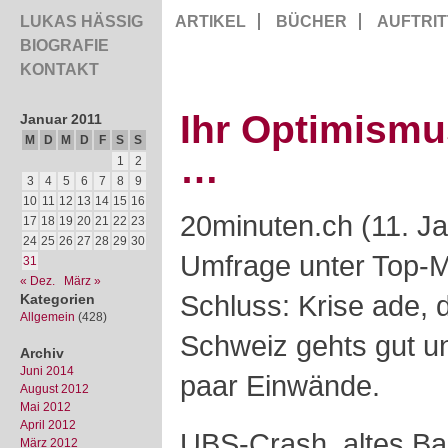
LUKAS HÄSSIG
ARTIKEL
BÜCHER
AUFTRIT
BIOGRAFIE
KONTAKT
Ihr Optimismu
Januar 2011
M
D
M
D
F
S
S
…
1
2
3
4
5
6
7
8
9
10
11
12
13
14
15
16
20minuten.ch (11. Ja
17
18
19
20
21
22
23
24
25
26
27
28
29
30
Umfrage unter Top
31
« Dez.
März »
Schluss: Krise ade, 
Kategorien
Allgemein
(428)
Schweiz gehts gut un
Archiv
Juni 2014
paar Einwände.
August 2012
Mai 2012
April 2012
UBS-Crash, altes Ba
März 2012