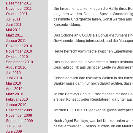
Dezember 2011
November 2011
Die Investmentbanker kriegen die Hälfte ihres Bon
Oktober 2011
eingehen würden. Denn die Spezial-Wandelobligati
Juli 2011
bestimmte Untergrenze fallen. Sonst werden aus d
Juni 2011
Kursentwicklung.
Mai 2011
März 2011
Das Schöne an COCOs als Bonus-Instrument sind 
Januar 2011
Gewinnentwicklung interessiert, und die Manager 
Dezember 2010
November 2010
Heute herrscht Asymmetrie zwischen Eigentüme
Oktober 2010
September 2010
Das ist bei den heute verbreiteten Bonus-Instrum
August 2010
Geschäftspolitik aus Sicht der Leute im Business 
Juli 2010
Juni 2010
Gehen nämlich ihre riskanten Wetten in der kurze
Mai 2010
Banker muss dann nur noch darauf achten, dass
April 2010
März 2010
Würde Barclays Capital Ernst machen mit den Bo
Februar 2010
erst ein Konzept vieler Regulatoren, darunter au
Januar 2010
Dezember 2009
Werden COCOs als Eigenkapital global akzeptier
November 2009
September 2009
Noch zögert Barclays, was bei Konkurrenten wie 
Juli 2009
besteuert werden. Ebenso ist offen, ob ein Markt 
Juni 2009