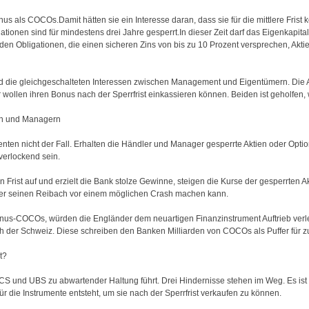
us als COCOs.Damit hätten sie ein Interesse daran, dass sie für die mittlere Frist
onen sind für mindestens drei Jahre gesperrt.In dieser Zeit darf das Eigenkapital
en Obligationen, die einen sicheren Zins von bis zu 10 Prozent versprechen, Aktie
die gleichgeschalteten Interessen zwischen Management und Eigentümern. Die Ak
wollen ihren Bonus nach der Sperrfrist einkassieren können. Beiden ist geholfen, w
rn und Managern
enten nicht der Fall. Erhalten die Händler und Manager gesperrte Aktien oder Optio
verlockend sein.
n Frist auf und erzielt die Bank stolze Gewinne, steigen die Kurse der gesperrten 
 er seinen Reibach vor einem möglichen Crash machen kann.
nus-COCOs, würden die Engländer dem neuartigen Finanzinstrument Auftrieb verl
ch der Schweiz. Diese schreiben den Banken Milliarden von COCOs als Puffer für zu
t?
CS und UBS zu abwartender Haltung führt. Drei Hindernisse stehen im Weg. Es ist
für die Instrumente entsteht, um sie nach der Sperrfrist verkaufen zu können.