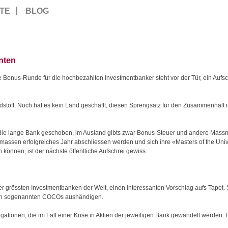
TE
BLOG
nten
Bonus-Runde für die hochbezahlten Investmentbanker steht vor der Tür, ein Aufsc
dstoff. Noch hat es kein Land geschafft, diesen Sprengsatz für den Zusammenhalt 
f die lange Bank geschoben, im Ausland gibts zwar Bonus-Steuer und andere Massn
assen erfolgreiches Jahr abschliessen werden und sich ihre «Masters of the Univ
können, ist der nächste öffentliche Aufschrei gewiss.
der grössten Investmentbanken der Welt, einen interessanten Vorschlag aufs Tapet. 
on sogenannten COCOs aushändigen.
gationen, die im Fall einer Krise in Aktien der jeweiligen Bank gewandelt werden.