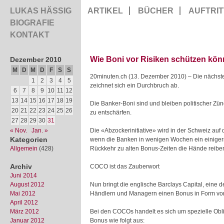
LUKAS HÄSSIG
ARTIKEL
BÜCHER
AUFTRIT
BIOGRAFIE
KONTAKT
Wie Boni vor Risiken schützen kön
Dezember 2010
M
D
M
D
F
S
S
20minuten.ch (13. Dezember 2010) – Die nächste 
1
2
3
4
5
zeichnet sich ein Durchbruch ab.
6
7
8
9
10
11
12
13
14
15
16
17
18
19
Die Banker-Boni sind und bleiben politischer Zün
20
21
22
23
24
25
26
zu entschärfen.
27
28
29
30
31
« Nov.
Jan. »
Die «Abzockerinitiative» wird in der Schweiz au
Kategorien
wenn die Banken in wenigen Wochen ein einigerm
Allgemein
(428)
Rückkehr zu alten Bonus-Zeiten die Hände reiben 
Archiv
COCO ist das Zauberwort
Juni 2014
August 2012
Nun bringt die englische Barclays Capital, eine 
Mai 2012
Händlern und Managern einen Bonus in Form v
April 2012
März 2012
Bei den COCOs handelt es sich um spezielle Obli
Januar 2012
Bonus wie folgt aus: