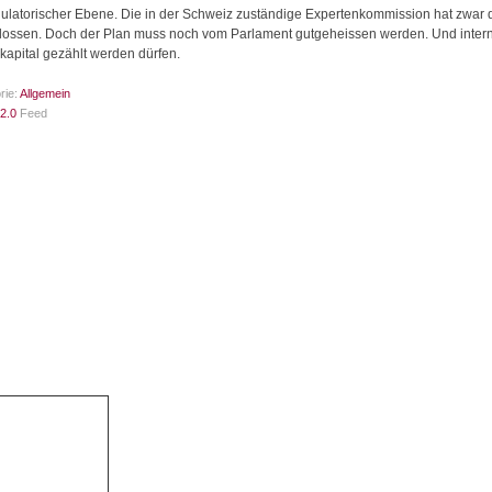
egulatorischer Ebene. Die in der Schweiz zuständige Expertenkommission hat zwar
lossen. Doch der Plan muss noch vom Parlament gutgeheissen werden. Und internat
apital gezählt werden dürfen.
rie:
Allgemein
2.0
Feed