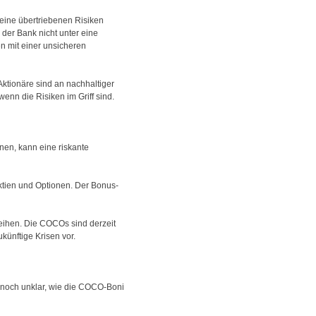
 keine übertriebenen Risiken
 der Bank nicht unter eine
n mit einer unsicheren
tionäre sind an nachhaltiger
enn die Risiken im Griff sind.
nen, kann eine riskante
Aktien und Optionen. Der Bonus-
eihen. Die COCOs sind derzeit
künftige Krisen vor.
 noch unklar, wie die COCO-Boni