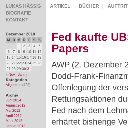
LUKAS HÄSSIG
ARTIKEL
BÜCHER
AUFTRIT
BIOGRAFIE
KONTAKT
Fed kaufte U
Dezember 2010
M
D
M
D
F
S
S
Papers
1
2
3
4
5
6
7
8
9
10
11
12
13
14
15
16
17
18
19
AWP (2. Dezember 2
20
21
22
23
24
25
26
27
28
29
30
31
Dodd-Frank-Finanzm
« Nov.
Jan. »
Kategorien
Offenlegung der ver
Allgemein
(428)
Archiv
Rettungsaktionen du
Juni 2014
August 2012
Fed nach dem Lehma
Mai 2012
April 2012
erhärtet bisherige 
März 2012
Januar 2012