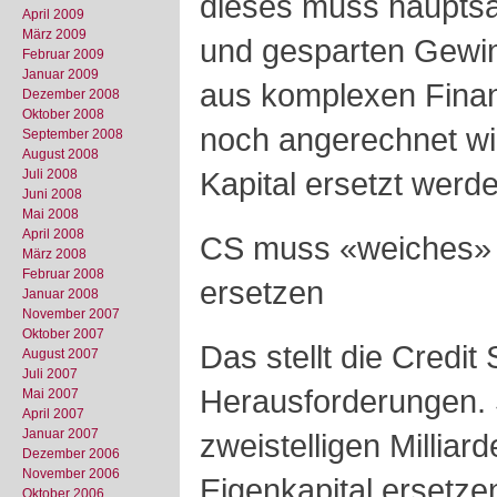
dieses muss hauptsäc
April 2009
März 2009
und gesparten Gewin
Februar 2009
Januar 2009
aus komplexen Finan
Dezember 2008
Oktober 2008
noch angerechnet wi
September 2008
August 2008
Kapital ersetzt werd
Juli 2008
Juni 2008
Mai 2008
April 2008
CS muss «weiches» d
März 2008
Februar 2008
ersetzen
Januar 2008
November 2007
Oktober 2007
Das stellt die Credit
August 2007
Juli 2007
Herausforderungen. 
Mai 2007
April 2007
Januar 2007
zweistelligen Milliar
Dezember 2006
November 2006
Eigenkapital ersetzen
Oktober 2006