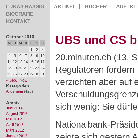
LUKAS HÄSSIG
ARTIKEL
BÜCHER
AUFTRIT
BIOGRAFIE
KONTAKT
UBS und CS bl
Oktober 2010
M
D
M
D
F
S
S
1
2
3
20.minuten.ch (13. 
4
5
6
7
8
9
10
11
12
13
14
15
16
17
Regulatoren fordern 
18
19
20
21
22
23
24
25
26
27
28
29
30
31
verzichten aber auf 
« Sep.
Nov. »
Kategorien
Verschuldungsgrenze
Allgemein
(428)
Archiv
sich wenig: Sie dürfe
Juni 2014
August 2012
Mai 2012
Nationalbank-Präside
April 2012
März 2012
zeigte sich gestern
Januar 2012