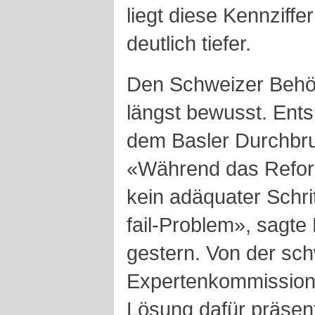
liegt diese Kennziff
deutlich tiefer.
Den Schweizer Behör
längst bewusst. Ent
dem Basler Durchbr
«Während das Reformp
kein adäquater Schri
fail-Problem», sagte
gestern. Von der sc
Expertenkommission,
Lösung dafür präsent