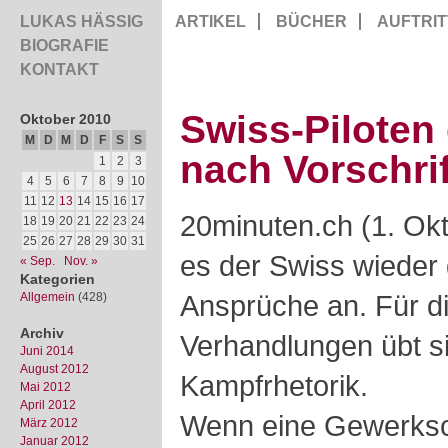
LUKAS HÄSSIG
ARTIKEL
BÜCHER
AUFTRIT
BIOGRAFIE
KONTAKT
Swiss-Piloten
Oktober 2010
M
D
M
D
F
S
S
nach Vorschrif
1
2
3
4
5
6
7
8
9
10
11
12
13
14
15
16
17
20minuten.ch (1. Ok
18
19
20
21
22
23
24
25
26
27
28
29
30
31
es der Swiss wieder 
« Sep.
Nov. »
Kategorien
Ansprüche an. Für d
Allgemein
(428)
Archiv
Verhandlungen übt si
Juni 2014
August 2012
Kampfrhetorik.
Mai 2012
April 2012
Wenn eine Gewerksch
März 2012
Januar 2012