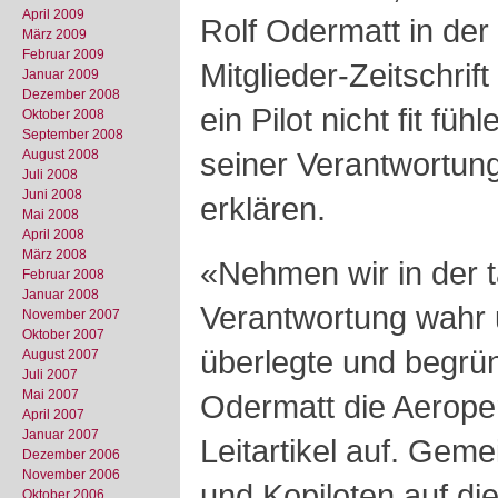
April 2009
Rolf Odermatt in de
März 2009
Februar 2009
Mitglieder-Zeitschrif
Januar 2009
Dezember 2008
ein Pilot nicht fit fü
Oktober 2008
September 2008
seiner Verantwortung
August 2008
Juli 2008
Juni 2008
erklären.
Mai 2008
April 2008
März 2008
«Nehmen wir in der t
Februar 2008
Januar 2008
Verantwortung wahr 
November 2007
Oktober 2007
überlegte und begrün
August 2007
Juli 2007
Mai 2007
Odermatt die Aeroper
April 2007
Januar 2007
Leitartikel auf. Geme
Dezember 2006
November 2006
und Kopiloten auf di
Oktober 2006