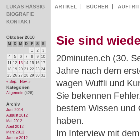
LUKAS HÄSSIG
ARTIKEL
BÜCHER
AUFTRIT
BIOGRAFIE
KONTAKT
Sie sind wiede
Oktober 2010
M
D
M
D
F
S
S
1
2
3
20minuten.ch (30. S
4
5
6
7
8
9
10
11
12
13
14
15
16
17
Jahre nach dem erst
18
19
20
21
22
23
24
25
26
27
28
29
30
31
wagen Wuffli und Ku
« Sep.
Nov. »
Kategorien
Sie bekennen Fehler
Allgemein
(428)
Archiv
bestem Wissen und 
Juni 2014
August 2012
haben.
Mai 2012
April 2012
Im Interview mit de
März 2012
Januar 2012