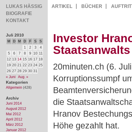
LUKAS HÄSSIG
ARTIKEL
BÜCHER
AUFTRIT
BIOGRAFIE
KONTAKT
Investor Hrano
Juli 2010
M
D
M
D
F
S
S
Staatsanwalts
1
2
3
4
5
6
7
8
9
10
11
12
13
14
15
16
17
18
20minuten.ch (6. Jul
19
20
21
22
23
24
25
26
27
28
29
30
31
Korruptionssumpf um
« Juni
Aug. »
Kategorien
Beamtenversicherung 
Allgemein
(428)
Archiv
die Staatsanwaltsch
Juni 2014
August 2012
Hranov Bestechungsg
Mai 2012
April 2012
Höhe gezahlt hat.
März 2012
Januar 2012