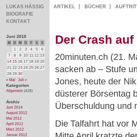
LUKAS HÄSSIG
ARTIKEL
BÜCHER
AUFTRIT
BIOGRAFIE
KONTAKT
Der Crash auf
Juni 2010
M
D
M
D
F
S
S
1
2
3
4
5
6
20minuten.ch (21. M
7
8
9
10
11
12
13
14
15
16
17
18
19
20
sacken ab – Stufe u
21
22
23
24
25
26
27
28
29
30
Jones, heute der Nik
« Mai
Juli »
Kategorien
düsterer Börsentag 
Allgemein
(428)
Archiv
Überschuldung und 
Juni 2014
August 2012
Mai 2012
Die Talfahrt hat vor 
April 2012
März 2012
Mitte April kratzte d
Januar 2012