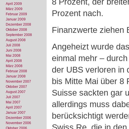
8 Prozent, der breit
April 2009
März 2009
Prozent nach.
Februar 2009
Januar 2009
Dezember 2008
Finanzwerte ziehen B
Oktober 2008
September 2008
August 2008
Angeheizt wurde das
Juli 2008
Juni 2008
einmal mehr – durch 
Mai 2008
April 2008
März 2008
der UBS verloren in d
Februar 2008
Januar 2008
bis Mitte Mai über 8 
November 2007
Oktober 2007
Suisse sackten gar 
August 2007
Juli 2007
allerdings muss dab
Mai 2007
April 2007
Januar 2007
berücksichtigt werden
Dezember 2006
November 2006
Swiss Re, die in den
Oktober 2006