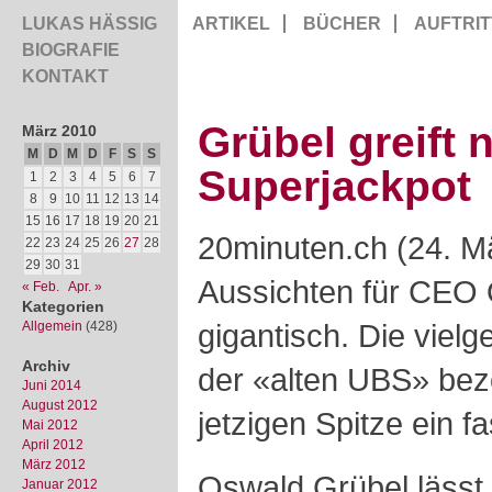
LUKAS HÄSSIG
ARTIKEL
BÜCHER
AUFTRIT
BIOGRAFIE
KONTAKT
Grübel greift
März 2010
M
D
M
D
F
S
S
Superjackpot
1
2
3
4
5
6
7
8
9
10
11
12
13
14
15
16
17
18
19
20
21
20minuten.ch (24. Mä
22
23
24
25
26
27
28
29
30
31
Aussichten für CEO 
« Feb.
Apr. »
Kategorien
gigantisch. Die viel
Allgemein
(428)
Archiv
der «alten UBS» bez
Juni 2014
August 2012
jetzigen Spitze ein f
Mai 2012
April 2012
März 2012
Oswald Grübel lässt 
Januar 2012