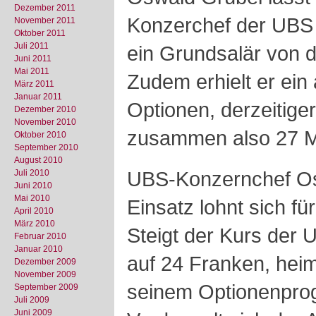
Dezember 2011
Konzerchef der UBS 
November 2011
Oktober 2011
Juli 2011
ein Grundsalär von d
Juni 2011
Mai 2011
Zudem erhielt er ein
März 2011
Januar 2011
Optionen, derzeitiger
Dezember 2010
November 2010
zusammen also 27 Mi
Oktober 2010
September 2010
August 2010
UBS-Konzernchef Os
Juli 2010
Juni 2010
Mai 2010
Einsatz lohnt sich fü
April 2010
März 2010
Steigt der Kurs der
Februar 2010
Januar 2010
auf 24 Franken, heim
Dezember 2009
November 2009
seinem Optionenprog
September 2009
Juli 2009
Juni 2009