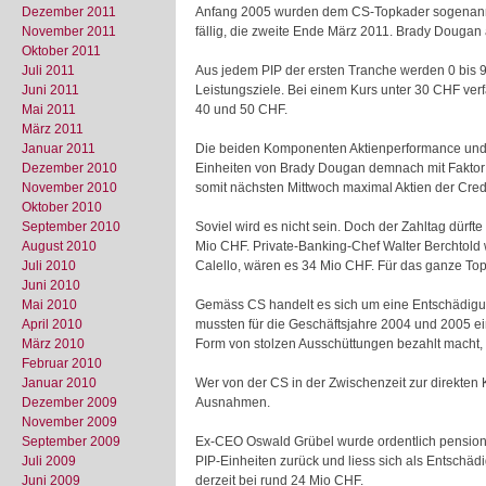
Dezember 2011
Anfang 2005 wurden dem CS-Topkader sogenannte P
November 2011
fällig, die zweite Ende März 2011. Brady Dougan 
Oktober 2011
Juli 2011
Aus jedem PIP der ersten Tranche werden 0 bis 9 
Juni 2011
Leistungsziele. Bei einem Kurs unter 30 CHF verf
Mai 2011
40 und 50 CHF.
März 2011
Januar 2011
Die beiden Komponenten Aktienperformance und i
Dezember 2010
Einheiten von Brady Dougan demnach mit Faktor 9
November 2010
somit nächsten Mittwoch maximal Aktien der Cre
Oktober 2010
September 2010
Soviel wird es nicht sein. Doch der Zahltag dürft
August 2010
Mio CHF. Private-Banking-Chef Walter Berchtold
Juli 2010
Calello, wären es 34 Mio CHF. Für das ganze To
Juni 2010
Mai 2010
Gemäss CS handelt es sich um eine Entschädigu
April 2010
mussten für die Geschäftsjahre 2004 und 2005 ei
März 2010
Form von stolzen Ausschüttungen bezahlt macht, wa
Februar 2010
Januar 2010
Wer von der CS in der Zwischenzeit zur direkten 
Dezember 2009
Ausnahmen.
November 2009
September 2009
Ex-CEO Oswald Grübel wurde ordentlich pensionie
Juli 2009
PIP-Einheiten zurück und liess sich als Entsch
Juni 2009
derzeit bei rund 24 Mio CHF.