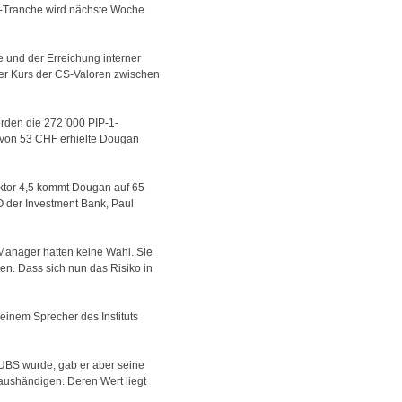
IP-Tranche wird nächste Woche
e und der Erreichung interner
 der Kurs der CS-Valoren zwischen
erden die 272`000 PIP-1-
s von 53 CHF erhielte Dougan
Faktor 4,5 kommt Dougan auf 65
O der Investment Bank, Paul
anager hatten keine Wahl. Sie
en. Dass sich nun das Risiko in
einem Sprecher des Instituts
 UBS wurde, gab er aber seine
aushändigen. Deren Wert liegt