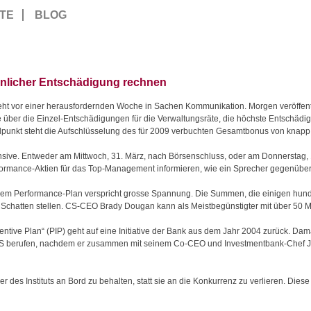
TE
BLOG
nlicher Entschädigung rechnen
eht vor einer herausfordernden Woche in Sachen Kommunikation. Morgen veröffentl
e über die
Einzel-Entschädigungen für die Verwaltungsräte, die höchste Entschädi
elpunkt steht die Aufschlüsselung des für 2009 verbuchten Gesamtbonus von knapp
ensive. Entweder am Mittwoch, 31. März, nach Börsenschluss, oder am Donnerstag, 1
erformance-Aktien für das Top-Management informieren, wie ein Sprecher gegenüber
 dem Performance-Plan verspricht grosse Spannung. Die Summen, die einigen hun
n Schatten stellen. CS-CEO Brady Dougan kann als Meistbegünstigter mit über 50 
ive Plan“ (PIP) geht auf eine Initiative der Bank aus dem Jahr 2004 zurück. Da
CS berufen, nachdem er zusammen mit seinem Co-CEO und Investmentbank-Chef J
ger des Instituts an Bord zu behalten, statt sie an die Konkurrenz zu verlieren. Di