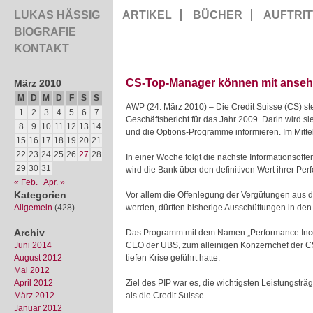
LUKAS HÄSSIG
ARTIKEL
BÜCHER
AUFTRIT
BIOGRAFIE
KONTAKT
CS-Top-Manager können mit anseh
März 2010
M
D
M
D
F
S
S
AWP (24. März 2010) – Die Credit Suisse (CS) st
1
2
3
4
5
6
7
Geschäftsbericht für das Jahr 2009. Darin wird si
8
9
10
11
12
13
14
und die Options-Programme informieren. Im Mitt
15
16
17
18
19
20
21
22
23
24
25
26
27
28
In einer Woche folgt die nächste Informationsoff
29
30
31
wird die Bank über den definitiven Wert ihrer P
« Feb.
Apr. »
Kategorien
Vor allem die Offenlegung der Vergütungen aus
Allgemein
(428)
werden, dürften bisherige Ausschüttungen in de
Archiv
Das Programm mit dem Namen „Performance Incent
Juni 2014
CEO der UBS, zum alleinigen Konzernchef der 
August 2012
tiefen Krise geführt hatte.
Mai 2012
April 2012
Ziel des PIP war es, die wichtigsten Leistungsträ
März 2012
als die Credit Suisse.
Januar 2012