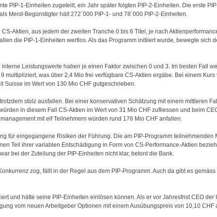
IP-1-Einheiten zugeteilt, ein Jahr später folgten PIP-2-Einheiten. Die erste P
als Meist-Begünstigter hält 272`000 PIP-1- und 78`000 PIP-2-Einheiten.
CS-Aktien, aus jedem der zweiten Tranche 0 bis 6 Titel, je nach Aktienperformanc
allen die PIP-1-Einheiten wertlos. Als das Programm initiiert wurde, bewegte sich
nterne Leistungswerte haben je einen Faktor zwischen 0 und 3. Im besten Fall w
 multipliziert, was über 2,4 Mio frei verfügbare CS-Aktien ergäbe. Bei einem Kur
dit Suisse im Wert von 130 Mio CHF gutgeschrieben.
e trotzdem stolz ausfallen. Bei einer konservativen Schätzung mit einem mittleren 
 würden in diesem Fall CS-Aktien im Wert von 31 Mio CHF zufliessen und beim CE
pmanagement mit elf Teilnehmern würden rund 176 Mio CHF anfallen.
ng für eingegangene Risiken der Führung. Die am PIP-Programm teilnehmenden M
nen Teil ihrer variablen Entschädigung in Form von CS-Performance-Aktien bezieh
r bei der Zuteilung der PIP-Einheiten nicht klar, betont die Bank.
Konkurrenz zog, fällt in der Regel aus dem PIP-Programm. Auch da gibt es gemäss 
rt und hätte seine PIP-Einheiten einlösen können. Als er vor Jahresfrist CEO der
ädigung vom neuen Arbeitgeber Optionen mit einem Ausübungspreis von 10,10 CHF 