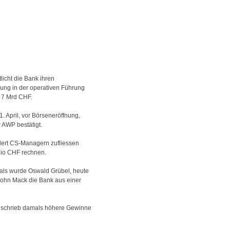
icht die Bank ihren
gung in der operativen Führung
 7 Mrd CHF.
. April, vor Börseneröffnung,
 AWP bestätigt.
dert CS-Managern zufliessen
Mio CHF rechnen.
mals wurde Oswald Grübel, heute
ohn Mack die Bank aus einer
ese schrieb damals höhere Gewinne