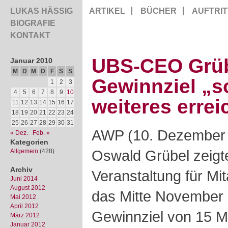
LUKAS HÄSSIG
ARTIKEL
BÜCHER
AUFTRIT
BIOGRAFIE
KONTAKT
UBS-CEO Grüb
Januar 2010
M
D
M
D
F
S
S
Gewinnziel „s
1
2
3
4
5
6
7
8
9
10
weiteres errei
11
12
13
14
15
16
17
18
19
20
21
22
23
24
25
26
27
28
29
30
31
AWP (10. Dezember
« Dez.
Feb. »
Kategorien
Oswald Grübel zeigte
Allgemein
(428)
Archiv
Veranstaltung für Mit
Juni 2014
August 2012
das Mitte November
Mai 2012
April 2012
Gewinnziel von 15 
März 2012
Januar 2012