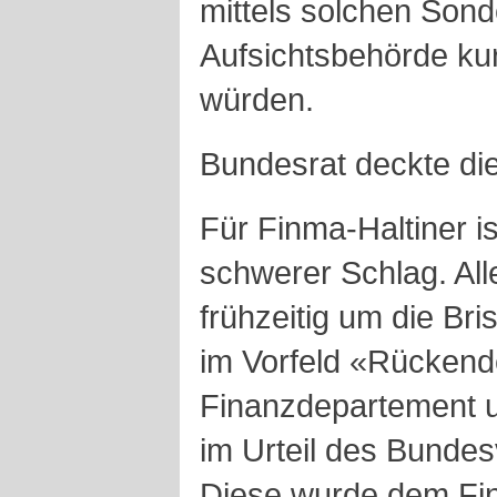
mittels solchen Son
Aufsichtsbehörde ku
würden.
Bundesrat deckte di
Für Finma-Haltiner is
schwerer Schlag. All
frühzeitig um die Br
im Vorfeld «Rücken
Finanzdepartement u
im Urteil des Bundes
Diese wurde dem Fi