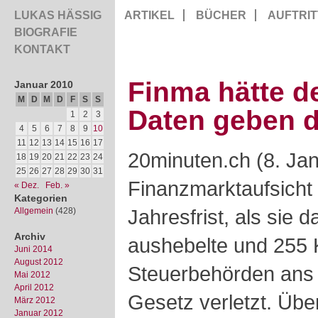
LUKAS HÄSSIG
ARTIKEL
BÜCHER
AUFTRIT
BIOGRAFIE
KONTAKT
Finma hätte d
Januar 2010
M
D
M
D
F
S
S
Daten geben d
1
2
3
4
5
6
7
8
9
10
11
12
13
14
15
16
17
20minuten.ch (8. Jan
18
19
20
21
22
23
24
25
26
27
28
29
30
31
Finanzmarktaufsicht 
« Dez.
Feb. »
Kategorien
Jahresfrist, als sie
Allgemein
(428)
Archiv
aushebelte und 255
Juni 2014
August 2012
Steuerbehörden ans 
Mai 2012
April 2012
Gesetz verletzt. Üb
März 2012
Januar 2012