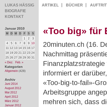
LUKAS HÄSSIG
ARTIKEL
BÜCHER
AUFTRIT
BIOGRAFIE
KONTAKT
«Too big» für
Januar 2010
M
D
M
D
F
S
S
1
2
3
20minuten.ch (16. D
4
5
6
7
8
9
10
11
12
13
14
15
16
17
Nachmittag präsentie
18
19
20
21
22
23
24
25
26
27
28
29
30
31
Finanzplatzstrategie 
« Dez.
Feb. »
Kategorien
informiert er darübe
Allgemein
(428)
Archiv
«Too-big-to-fail»-G
Juni 2014
August 2012
Arbeitsgruppe angep
Mai 2012
April 2012
mehren sich, dass d
März 2012
Januar 2012