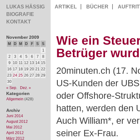
LUKAS HÄSSIG
ARTIKEL
BÜCHER
AUFTRIT
BIOGRAFIE
KONTAKT
Wie ein Steue
November 2009
M
D
M
D
F
S
S
Betrüger wur
1
2
3
4
5
6
7
8
9
10
11
12
13
14
15
20minuten.ch (17. 
16
17
18
19
20
21
22
23
24
25
26
27
28
29
US-Kunden der UBS, 
30
« Sep.
Dez. »
oder Offshore-Strukt
Kategorien
Allgemein
(428)
hatten, werden den 
Archiv
Juni 2014
Auch William*, er
ver
August 2012
Mai 2012
seiner Ex-Frau.
April 2012
März 2012