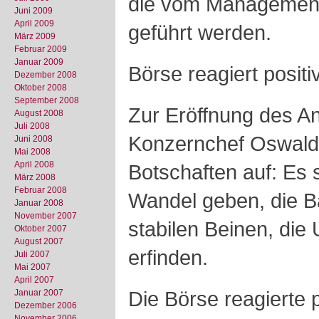
die vom Management
Juni 2009
April 2009
geführt werden.
März 2009
Februar 2009
Januar 2009
Börse reagiert positi
Dezember 2008
Oktober 2008
September 2008
Zur Eröffnung des An
August 2008
Juli 2008
Konzernchef Oswald 
Juni 2008
Mai 2008
April 2008
Botschaften auf: Es 
März 2008
Februar 2008
Wandel geben, die Ba
Januar 2008
November 2007
stabilen Beinen, die
Oktober 2007
August 2007
erfinden.
Juli 2007
Mai 2007
April 2007
Die Börse reagierte 
Januar 2007
Dezember 2006
November 2006