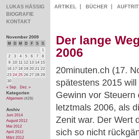
LUKAS HÄSSIG
ARTIKEL
BÜCHER
AUFTRIT
BIOGRAFIE
KONTAKT
Der lange Weg
November 2009
M
D
M
D
F
S
S
2006
1
2
3
4
5
6
7
8
9
10
11
12
13
14
15
20minuten.ch (17. N
16
17
18
19
20
21
22
23
24
25
26
27
28
29
spätestens 2015 will
30
« Sep.
Dez. »
Gewinn vor Steuern e
Kategorien
Allgemein
(428)
letztmals 2006, als 
Archiv
Juni 2014
Zenit war. Der Wert d
August 2012
Mai 2012
sich so nicht rückg
April 2012
März 2012