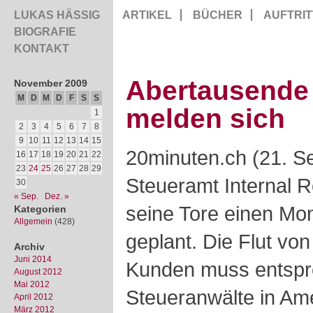
LUKAS HÄSSIG
ARTIKEL
BÜCHER
AUFTRIT
BIOGRAFIE
KONTAKT
Abertausende
November 2009
M
D
M
D
F
S
S
melden sich
1
2
3
4
5
6
7
8
9
10
11
12
13
14
15
20minuten.ch (21. S
16
17
18
19
20
21
22
23
24
25
26
27
28
29
Steueramt Internal R
30
« Sep.
Dez. »
seine Tore einen Mon
Kategorien
Allgemein
(428)
geplant. Die Flut vo
Archiv
Juni 2014
Kunden muss entspr
August 2012
Mai 2012
Steueranwälte in Am
April 2012
März 2012