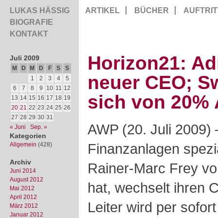
LUKAS HÄSSIG
ARTIKEL
BÜCHER
AUFTRIT
BIOGRAFIE
KONTAKT
Horizon21: Ad
Juli 2009
M
D
M
D
F
S
S
neuer CEO; Sw
1
2
3
4
5
6
7
8
9
10
11
12
sich von 20% 
13
14
15
16
17
18
19
20
21
22
23
24
25
26
27
28
29
30
31
AWP (20. Juli 2009) –
« Juni
Sep. »
Kategorien
Finanzanlagen spezia
Allgemein
(428)
Archiv
Rainer-Marc Frey vo
Juni 2014
August 2012
hat, wechselt ihren 
Mai 2012
April 2012
Leiter wird per sofor
März 2012
Januar 2012