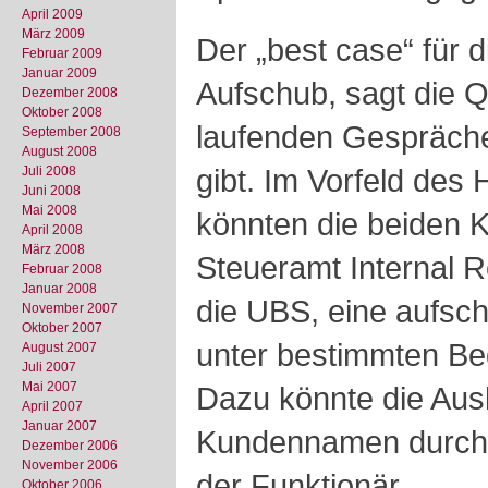
April 2009
März 2009
Der „best case“ für d
Februar 2009
Januar 2009
Aufschub, sagt die Q
Dezember 2008
Oktober 2008
laufenden Gespräch
September 2008
August 2008
gibt. Im Vorfeld des
Juli 2008
Juni 2008
Mai 2008
könnten die beiden K
April 2008
März 2008
Steueramt Internal 
Februar 2008
Januar 2008
die UBS, eine aufsc
November 2007
Oktober 2007
unter bestimmten B
August 2007
Juli 2007
Mai 2007
Dazu könnte die Aus
April 2007
Januar 2007
Kundennamen durch 
Dezember 2006
November 2006
der Funktionär.
Oktober 2006