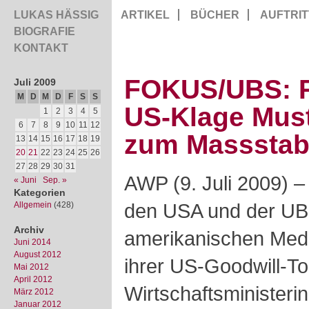
LUKAS HÄSSIG
ARTIKEL
BÜCHER
AUFTRIT
BIOGRAFIE
KONTAKT
FOKUS/UBS: Ri
Juli 2009
M
D
M
D
F
S
S
US-Klage Must
1
2
3
4
5
6
7
8
9
10
11
12
zum Masssta
13
14
15
16
17
18
19
20
21
22
23
24
25
26
27
28
29
30
31
AWP (9. Juli 2009) –
« Juni
Sep. »
Kategorien
den USA und der UBS 
Allgemein
(428)
Archiv
amerikanischen Medi
Juni 2014
August 2012
ihrer US-Goodwill-To
Mai 2012
April 2012
Wirtschaftsministeri
März 2012
Januar 2012