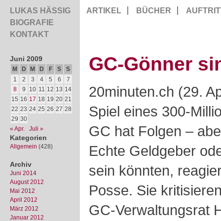
LUKAS HÄSSIG
ARTIKEL
BÜCHER
AUFTRIT
BIOGRAFIE
KONTAKT
GC-Gönner si
Juni 2009
M
D
M
D
F
S
S
1
2
3
4
5
6
7
20minuten.ch (29. Ap
8
9
10
11
12
13
14
15
16
17
18
19
20
21
Spiel eines 300-Mill
22
23
24
25
26
27
28
29
30
GC hat Folgen – aber
« Apr.
Juli »
Kategorien
Echte Geldgeber oder
Allgemein
(428)
Archiv
sein könnten, reagie
Juni 2014
August 2012
Posse. Sie kritisier
Mai 2012
April 2012
GC-Verwaltungsrat H
März 2012
Januar 2012