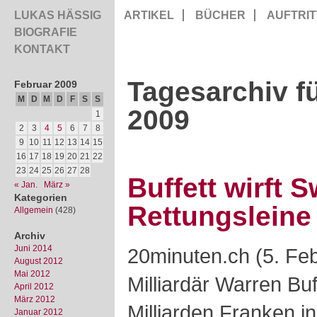
LUKAS HÄSSIG
ARTIKEL
BÜCHER
AUFTRIT
BIOGRAFIE
KONTAKT
Tagesarchiv fü
Februar 2009
M
D
M
D
F
S
S
2009
1
2
3
4
5
6
7
8
9
10
11
12
13
14
15
16
17
18
19
20
21
22
23
24
25
26
27
28
Buffett wirft 
« Jan.
März »
Kategorien
Rettungsleine
Allgemein
(428)
Archiv
Juni 2014
20minuten.ch (5. Fe
August 2012
Mai 2012
Milliardär Warren Buff
April 2012
März 2012
Milliarden Franken i
Januar 2012