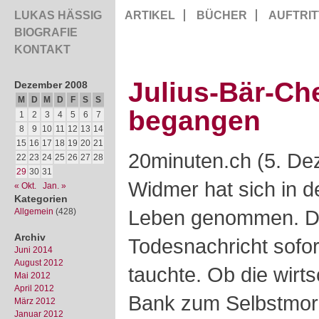
LUKAS HÄSSIG
ARTIKEL
BÜCHER
AUFTRIT
BIOGRAFIE
KONTAKT
Julius-Bär-Ch
Dezember 2008
M
D
M
D
F
S
S
begangen
1
2
3
4
5
6
7
8
9
10
11
12
13
14
15
16
17
18
19
20
21
20minuten.ch (5. De
22
23
24
25
26
27
28
29
30
31
Widmer hat sich in d
« Okt.
Jan. »
Kategorien
Leben genommen. Die
Allgemein
(428)
Archiv
Todesnachricht sofort
Juni 2014
August 2012
tauchte. Ob die wirts
Mai 2012
April 2012
Bank zum Selbstmord 
März 2012
Januar 2012