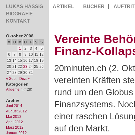
LUKAS HÄSSIG
ARTIKEL
BÜCHER
AUFTRIT
BIOGRAFIE
KONTAKT
Vereinte Behö
Oktober 2008
M
D
M
D
F
S
S
Finanz-Kollap
1
2
3
4
5
6
7
8
9
10
11
12
13
14
15
16
17
18
19
20minuten.ch (2. Okt
20
21
22
23
24
25
26
27
28
29
30
31
vereinten Kräften s
« Sep.
Dez. »
Kategorien
rund um den Globus
Allgemein
(428)
Archiv
Finanzsystems. Noc
Juni 2014
August 2012
einer raschen Lösung
Mai 2012
April 2012
auf den Markt.
März 2012
Januar 2012