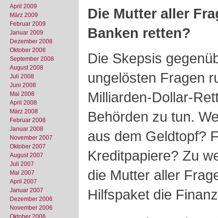
April 2009
Die Mutter aller Fr
März 2009
Februar 2009
Banken retten?
Januar 2009
Dezember 2008
Oktober 2008
Die Skepsis gegenübe
September 2008
August 2008
ungelösten Fragen r
Juli 2008
Juni 2008
Milliarden-Dollar-Re
Mai 2008
April 2008
März 2008
Behörden zu tun. Wel
Februar 2008
Januar 2008
aus dem Geldtopf? F
November 2007
Oktober 2007
Kreditpapiere? Zu 
August 2007
Juli 2007
die Mutter aller Frag
Mai 2007
April 2007
Hilfspaket die Finan
Januar 2007
Dezember 2006
November 2006
Oktober 2006