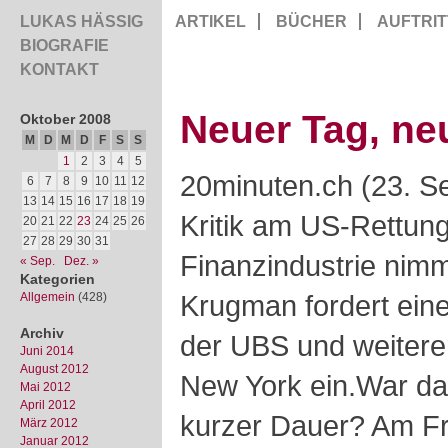
LUKAS HÄSSIG
ARTIKEL
BÜCHER
AUFTRIT
BIOGRAFIE
KONTAKT
Neuer Tag, neu
Oktober 2008
M
D
M
D
F
S
S
1
2
3
4
5
20minuten.ch (23. S
6
7
8
9
10
11
12
13
14
15
16
17
18
19
Kritik am US-Rettung
20
21
22
23
24
25
26
27
28
29
30
31
Finanzindustrie nim
« Sep.
Dez. »
Kategorien
Krugman fordert ein
Allgemein
(428)
Archiv
der UBS und
weitere
Juni 2014
August 2012
New York ein.War da
Mai 2012
April 2012
kurzer Dauer? Am Fr
März 2012
Januar 2012