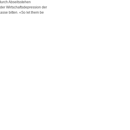
durch Abseitsstehen
 der Wirtschaftsdepression der
asse bitten. «So let them be