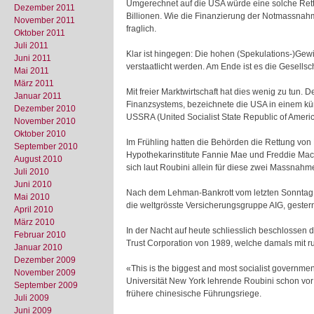
Umgerechnet auf die USA würde eine solche Rettu
Dezember 2011
Billionen. Wie die Finanzierung der Notmassna
November 2011
fraglich.
Oktober 2011
Juli 2011
Klar ist hingegen: Die hohen (Spekulations-)Gewi
Juni 2011
verstaatlicht werden. Am Ende ist es die Gesells
Mai 2011
März 2011
Mit freier Marktwirtschaft hat dies wenig zu tun.
Januar 2011
Finanzsystems, bezeichnete die USA in einem kür
Dezember 2010
USSRA (United Socialist State Republic of Ameri
November 2010
Oktober 2010
Im Frühling hatten die Behörden die Rettung von 
September 2010
Hypothekarinstitute Fannie Mae und Freddie Mac 
August 2010
sich laut Roubini allein für diese zwei Massnahme
Juli 2010
Juni 2010
Nach dem Lehman-Bankrott vom letzten Sonntag v
Mai 2010
die weltgrösste Versicherungsgruppe AIG, geste
April 2010
März 2010
In der Nacht auf heute schliesslich beschlossen d
Februar 2010
Trust Corporation von 1989, welche damals mit ru
Januar 2010
Dezember 2009
«This is the biggest and most socialist governmen
November 2009
Universität New York lehrende Roubini schon vor
September 2009
frühere chinesische Führungsriege.
Juli 2009
Juni 2009