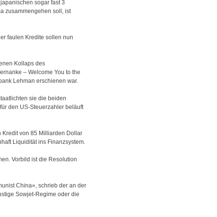
japanischen sogar fast 3
a zusammengehen soll, ist
er faulen Kredite sollen nun
etenen Kollaps des
 Bernanke – Welcome You to the
ntbank Lehman erschienen war.
aatlichten sie die beiden
für den US-Steuerzahler beläuft
redit von 85 Milliarden Dollar
ft Liquidität ins Finanzsystem.
en. Vorbild ist die Resolution
munist China», schrieb der an der
instige Sowjet-Regime oder die