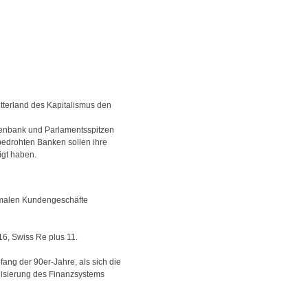
tterland des Kapitalismus den
otenbank und Parlamentsspitzen
edrohten Banken sollen ihre
igt haben.
ormalen Kundengeschäfte
16, Swiss Re plus 11.
ang der 90er-Jahre, als sich die
ilisierung des Finanzsystems