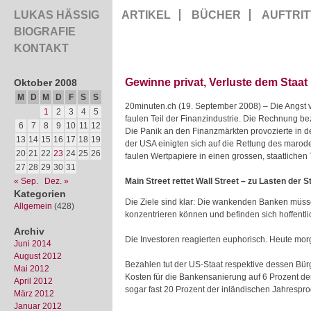
LUKAS HÄSSIG
ARTIKEL
BÜCHER
AUFTRIT
BIOGRAFIE
KONTAKT
Gewinne privat, Verluste dem Staat
Oktober 2008
M
D
M
D
F
S
S
20minuten.ch (19. September 2008) – Die Angst v
1
2
3
4
5
faulen Teil der Finanzindustrie. Die Rechnung
be
6
7
8
9
10
11
12
Die Panik an den Finanzmärkten provozierte in d
13
14
15
16
17
18
19
der USA einigten sich auf die Rettung des maro
20
21
22
23
24
25
26
faulen Wertpapiere in einen grossen, staatlichen
27
28
29
30
31
« Sep.
Dez. »
Main Street rettet Wall Street – zu Lasten der 
Kategorien
Die Ziele sind klar: Die wankenden Banken müss
Allgemein
(428)
konzentrieren können und befinden sich hoffentli
Archiv
Die Investoren reagierten euphorisch. Heute morg
Juni 2014
August 2012
Bezahlen tut der US-Staat respektive dessen Bürg
Mai 2012
Kosten für die Bankensanierung auf 6 Prozent der
April 2012
sogar fast 20 Prozent der inländischen Jahrespro
März 2012
Januar 2012