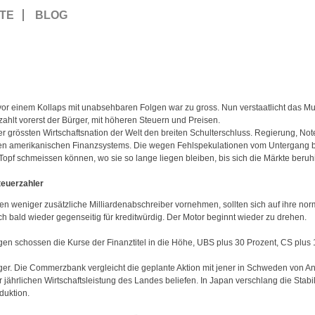
TE
BLOG
or einem Kollaps mit unabsehbaren Folgen war zu gross. Nun verstaatlicht das Mu
zahlt vorerst der Bürger, mit höheren Steuern und Preisen.
er grössten Wirtschaftsnation der Welt den breiten Schulterschluss. Regierung, N
den amerikanischen Finanzsystems. Die wegen Fehlspekulationen vom Untergang b
 Topf schmeissen können, wo sie so lange liegen bleiben, bis sich die Märkte beruh
Steuerzahler
en weniger zusätzliche Milliardenabschreiber vornehmen, sollten sich auf ihre n
ch bald wieder gegenseitig für kreditwürdig. Der Motor beginnt wieder zu drehen.
en schossen die Kurse der Finanztitel in die Höhe, UBS plus 30 Prozent, CS plus 
er. Die Commerzbank vergleicht die geplante Aktion mit jener in Schweden von Anf
 jährlichen Wirtschaftsleistung des Landes beliefen. In Japan verschlang die Stab
duktion.