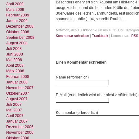
Besonders enerviert sich Roubini am Hüst-und-Ho
April 2009
ausgezeichnet und die heilenden Kräfte der freie
März 2009
30er-Jahre des letzten Jahrhunderts, erst möglic
Februar 2009
shamed in public (…)», schreibt Roubini.
Januar 2009
Dezember 2008
Mittwoch, den 1. Oktober 2008 um 16:31 Uhr | Kategori
Oktober 2008
Kommentar schreiben
|
Trackback
| Kommentare
RSS 
September 2008
August 2008
Juli 2008
Juni 2008
Mai 2008
Einen Kommentar schreiben
April 2008
März 2008
Februar 2008
Name (erforderlich)
Januar 2008
November 2007
Oktober 2007
E-Mail (erforderlich wird aber nicht veröffentlicht)
August 2007
Juli 2007
Mai 2007
Kommentar (erforderlich)
April 2007
Januar 2007
Dezember 2006
November 2006
Oktober 2006