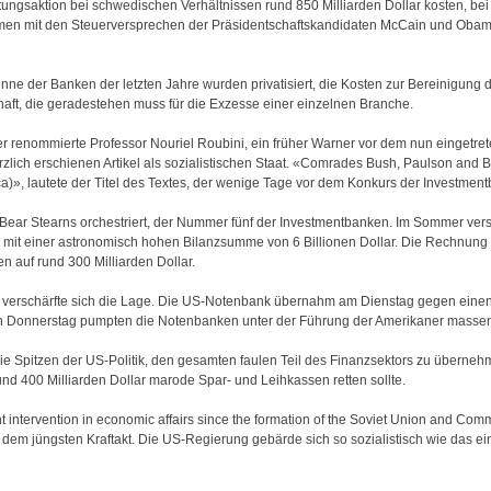
ngsaktion bei schwedischen Verhältnissen rund 850 Milliarden Dollar kosten, bei 
hmen mit den Steuerversprechen der Präsidentschaftskandidaten McCain und Obam
nne der Banken der letzten Jahre wurden privatisiert, die Kosten zur Bereinigung d
chaft, die geradestehen muss für die Exzesse einer einzelnen Branche.
 Der renommierte Professor Nouriel Roubini, ein früher Warner vor dem nun eingetr
zlich erschienen Artikel als sozialistischen Staat. «Comrades Bush, Paulson and
ca)», lautete der Titel des Textes, der wenige Tage vor dem Konkurs der Investme
Bear Stearns orchestriert, der Nummer fünf der Investmentbanken. Im Sommer verst
mit einer astronomisch hohen Bilanzsumme von 6 Billionen Dollar. Die Rechnung 
n auf rund 300 Milliarden Dollar.
erschärfte sich die Lage. Die US-Notenbank übernahm am Dienstag gegen einen K
rn Donnerstag pumpten die Notenbanken unter der Führung der Amerikaner massenha
ie Spitzen der US-Politik, den gesamten faulen Teil des Finanzsektors zu übernehm
nd 400 Milliarden Dollar marode Spar- und Leihkassen retten sollte.
t intervention in economic affairs since the formation of the Soviet Union and Com
 dem jüngsten Kraftakt. Die US-Regierung gebärde sich so sozialistisch wie das e