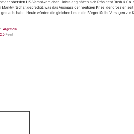
tt der obersten US-Verantwortlichen. Jahrelang hätten sich Präsident Bush & Co. 
n Marktwirtschaft gepredigt, was das Ausmass der heutigen Krise, der grössten seit
h gemacht habe. Heute würden die gleichen Leute die Bürger für ihr Versagen zur K
e:
Allgemein
2.0
Feed