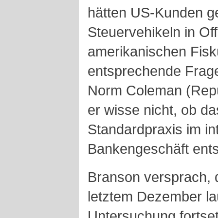
hätten US-Kunden geh
Steuervehikeln in O
amerikanischen Fisku
entsprechende Frag
Norm Coleman (Repu
er wisse nicht, ob d
Standardpraxis im in
Bankengeschäft ent
Branson versprach, 
letztem Dezember la
Untersuchung fortset