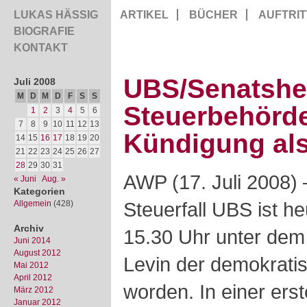
LUKAS HÄSSIG
ARTIKEL
BÜCHER
AUFTRIT
BIOGRAFIE
KONTAKT
UBS/Senatshe
Juli 2008
M
D
M
D
F
S
S
Steuerbehörde
1
2
3
4
5
6
7
8
9
10
11
12
13
Kündigung als
14
15
16
17
18
19
20
21
22
23
24
25
26
27
28
29
30
31
AWP (17. Juli 2008)
« Juni
Aug. »
Kategorien
Steuerfall UBS ist h
Allgemein
(428)
Archiv
15.30 Uhr unter dem 
Juni 2014
August 2012
Levin
der demokratisc
Mai 2012
April 2012
worden. In einer er
März 2012
Januar 2012