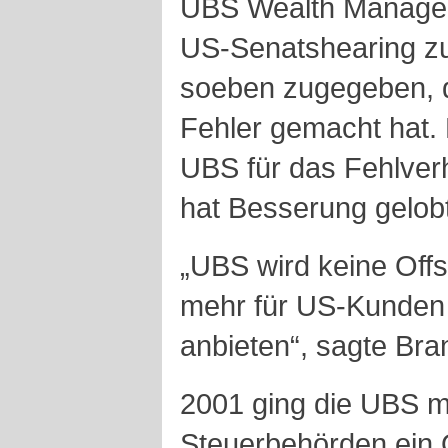
UBS Wealth Managem
US-Senatshearing zu
soeben zugegeben, 
Fehler gemacht hat.
UBS für das Fehlverh
hat Besserung gelobt
„UBS wird keine Off
mehr für US-Kunden
anbieten“, sagte Bra
2001 ging die UBS m
Steuerbehörden ein 