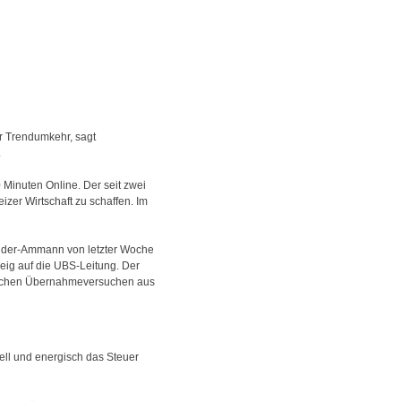
ur Trendumkehr, sagt
.
 Minuten Online. Der seit zwei
zer Wirtschaft zu schaffen. Im
eider-Ammann von letzter Woche
eig auf die UBS-Leitung. Der
öglichen Übernahmeversuchen aus
nell und energisch das Steuer