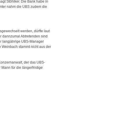
sagt Stöhlker. Die Bank habe in
Winter nahm die UBS zudem die
gewechselt werden, dürfte laut
ier dannzumal Abtretenden sind
er langjährige UBS-Manager
e Weinbach stammt nicht aus der
 Konzernanwalt, der das UBS-
Mann für die längerfristige