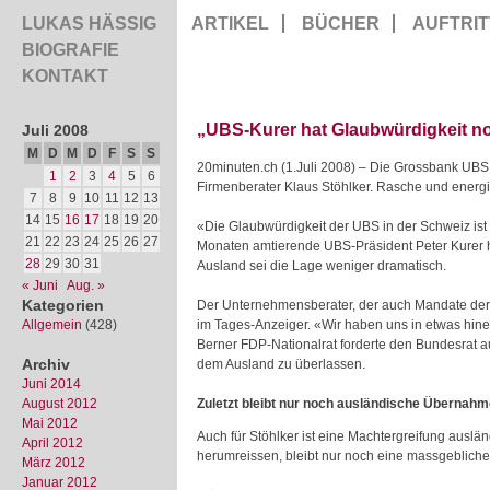
LUKAS HÄSSIG
ARTIKEL
BÜCHER
AUFTRIT
BIOGRAFIE
KONTAKT
„UBS-Kurer hat Glaubwürdigkeit no
Juli 2008
M
D
M
D
F
S
S
20minuten.ch (1.Juli 2008) – Die Grossbank UBS w
1
2
3
4
5
6
Firmenberater Klaus Stöhlker.
Rasche und energi
7
8
9
10
11
12
13
14
15
16
17
18
19
20
«Die Glaubwürdigkeit der UBS in der Schweiz ist 
21
22
23
24
25
26
27
Monaten amtierende UBS-Präsident Peter Kurer ha
28
29
30
31
Ausland sei die Lage weniger dramatisch.
« Juni
Aug. »
Kategorien
Der Unternehmensberater, der auch Mandate der
Allgemein
(428)
im Tages-Anzeiger. «Wir haben uns in etwas hine
Berner FDP-Nationalrat forderte den Bundesrat a
Archiv
dem Ausland zu überlassen.
Juni 2014
August 2012
Zuletzt bleibt nur noch ausländische Übernah
Mai 2012
Auch für Stöhlker ist eine Machtergreifung auslä
April 2012
herumreissen, bleibt nur noch eine massgebliche
März 2012
Januar 2012