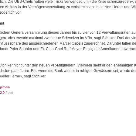
blich. Die UBS-Chefs hätten viele Tricks verwendet, um «die Krise schönzureden», 
 den Abfluss in der Vermögensverwaltung zu verharmlosen. Im letzten Herbst und 
ögerlich vor.
hst
lichen Generalversammlung dieses Jahres bis zu vier von 12 Verwaltungsräten aus
igen. «Ich erwarte maximal zwei neue Schweizer im VR», sagt Stöhlker. Drei der v
flusssphäre des ausgeschiedenen Marcel Ospels zugerechnet. Darunter fallen d
hmer Peter Spuhler und Ex-Ciba-Chef Rolf Meyer. Einzig der Amerikaner Lawrenc
 Stöhlker nicht unter den neuen VR-Mitgliedern. Vielmehr sieht er den ehemaligen
ächsten paar Jahre. Erst wenn die Bank wieder in ruhigen Gewässern sei, werde der 
weiter Ferne», sagt Stöhlker.
lgemein
2.0
Feed