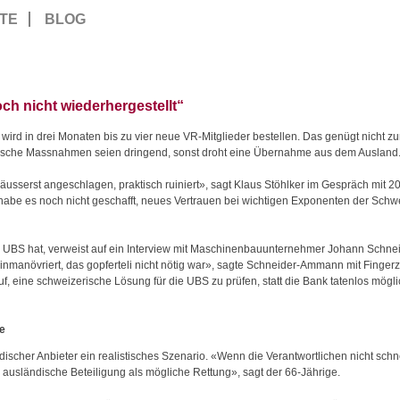
TE
BLOG
ch nicht wiederhergestellt“
ird in drei Monaten bis zu vier neue VR-Mitglieder bestellen. Das genügt nicht z
sche Massnahmen seien dringend, sonst droht eine Übernahme aus dem Ausland
äusserst angeschlagen, praktisch ruiniert», sagt Klaus Stöhlker im Gespräch mit 20
be es noch nicht geschafft, neues Vertrauen bei wichtigen Exponenten der Schwei
 UBS hat, verweist auf ein Interview mit Maschinenbauunternehmer Johann Schn
inmanövriert, das gopferteli nicht nötig war», sagte Schneider-Ammann mit Fingerz
uf, eine schweizerische Lösung für die UBS zu prüfen, statt die Bank tatenlos m
me
ndischer Anbieter ein realistisches Szenario. «Wenn die Verantwortlichen nicht sch
 ausländische Beteiligung als mögliche Rettung», sagt der 66-Jährige.