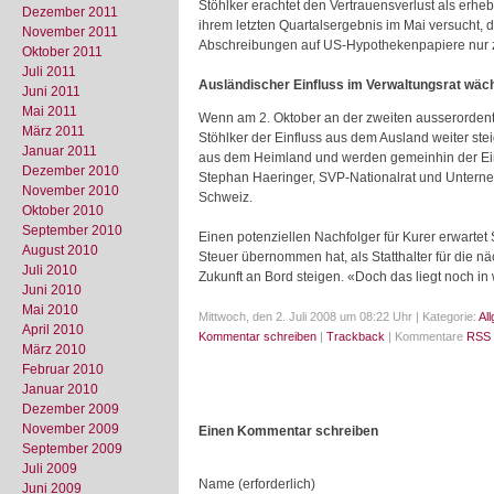
Stöhlker erachtet den Vertrauensverlust als erhe
Dezember 2011
ihrem letzten Quartalsergebnis im Mai versucht,
November 2011
Abschreibungen auf US-Hypothekenpapiere nur z
Oktober 2011
Juli 2011
Ausländischer Einfluss im Verwaltungsrat wäc
Juni 2011
Mai 2011
Wenn am 2. Oktober an der zweiten ausserordent
März 2011
Stöhlker der Einfluss aus dem Ausland weiter ste
Januar 2011
aus dem Heimland und werden gemeinhin der Ein
Dezember 2010
Stephan Haeringer, SVP-Nationalrat und Unterne
November 2010
Schweiz.
Oktober 2010
September 2010
Einen potenziellen Nachfolger für Kurer erwartet
August 2010
Steuer übernommen hat, als Statthalter für die n
Juli 2010
Zukunft an Bord steigen. «Doch das liegt noch in 
Juni 2010
Mai 2010
Mittwoch, den 2. Juli 2008 um 08:22 Uhr | Kategorie:
Al
April 2010
Kommentar schreiben
|
Trackback
| Kommentare
RSS 
März 2010
Februar 2010
Januar 2010
Dezember 2009
November 2009
Einen Kommentar schreiben
September 2009
Juli 2009
Name (erforderlich)
Juni 2009