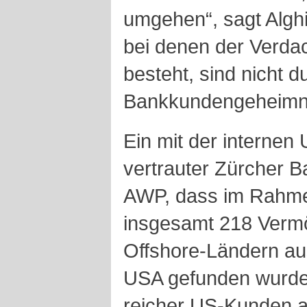
umgehen“, sagt Alghi
bei denen der Verdac
besteht, sind nicht d
Bankkundengeheimni
Ein mit der interne
vertrauter Zürcher 
AWP, dass im Rahme
insgesamt 218 Vermö
Offshore-Ländern au
USA gefunden wurden
reicher US-Kunden a