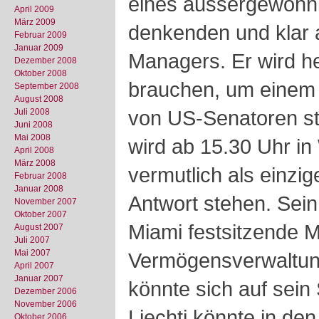
eines aussergewöhnli
April 2009
März 2009
denkenden und klar
Februar 2009
Januar 2009
Managers. Er wird he
Dezember 2008
Oktober 2008
brauchen, um einem
September 2008
August 2008
von US-Senatoren st
Juli 2008
Juni 2008
Mai 2008
wird ab 15.30 Uhr i
April 2008
März 2008
vermutlich als einz
Februar 2008
Januar 2008
Antwort stehen. Sein 
November 2007
Oktober 2007
Miami festsitzende Ma
August 2007
Juli 2007
Mai 2007
Vermögensverwaltung
April 2007
Januar 2007
könnte sich auf sein
Dezember 2006
November 2006
Liechti könnte in de
Oktober 2006