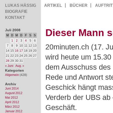
LUKAS HÄSSIG
ARTIKEL
BÜCHER
AUFTRIT
BIOGRAFIE
KONTAKT
Dieser Mann so
Juli 2008
M
D
M
D
F
S
S
1
2
3
4
5
6
20minuten.ch (17. J
7
8
9
10
11
12
13
14
15
16
17
18
19
20
wird heute um 15.30
21
22
23
24
25
26
27
28
29
30
31
dem Ausschuss des 
« Juni
Aug. »
Kategorien
Rede und Antwort st
Allgemein
(428)
Archiv
Geschick hängt mas
Juni 2014
August 2012
Verderb der UBS ab 
Mai 2012
April 2012
Geschäft.
März 2012
Januar 2012