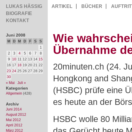
LUKAS HÄSSIG
ARTIKEL
BÜCHER
AUFTRIT
BIOGRAFIE
KONTAKT
Wie wahrschein
Juni 2008
M
D
M
D
F
S
S
Übernahme d
1
2
3
4
5
6
7
8
9
10
11
12
13
14
15
20minuten.ch (24. Ju
16
17
18
19
20
21
22
23
24
25
26
27
28
29
Hongkong and Shang
30
« Mai
Juli »
(HSBC) prüfe eine 
Kategorien
Allgemein
(428)
es heute an der Bör
Archiv
Juni 2014
August 2012
HSBC wolle 80 Millia
Mai 2012
April 2012
das Gerücht heute 
März 2012