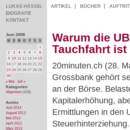
LUKAS HÄSSIG
ARTIKEL
BÜCHER
AUFTRIT
BIOGRAFIE
KONTAKT
Warum die UBS
Juni 2008
M
D
M
D
F
S
S
Tauchfahrt ist
1
2
3
4
5
6
7
8
9
10
11
12
13
14
15
20minuten.ch (28. Ma
16
17
18
19
20
21
22
23
24
25
26
27
28
29
Grossbank gehört sei
30
« Mai
Juli »
an der Börse.
Belast
Kategorien
Allgemein
(428)
Kapitalerhöhung, abe
Archiv
Juni 2014
Ermittlungen in den 
August 2012
Mai 2012
Steuerhinterziehung.
April 2012
März 2012