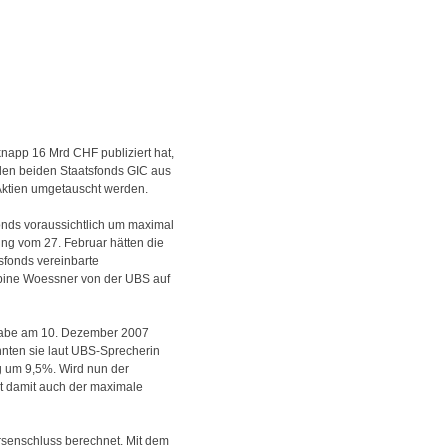
napp 16 Mrd CHF publiziert hat,
den beiden Staatsfonds GIC aus
Aktien umgetauscht werden.
onds voraussichtlich um maximal
ng vom 27. Februar hätten die
sfonds vereinbarte
abine Woessner von der UBS auf
tgabe am 10. Dezember 2007
nnten sie laut UBS-Sprecherin
ng um 9,5%. Wird nun der
t damit auch der maximale
rsenschluss berechnet. Mit dem