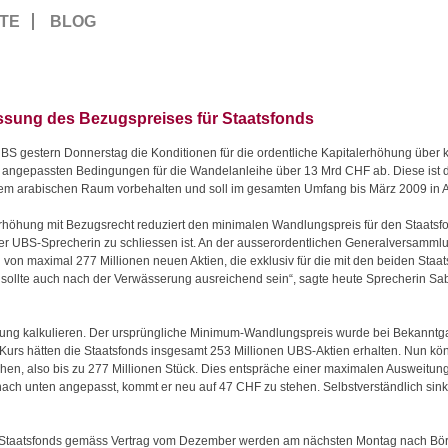
TE
BLOG
ssung des Bezugspreises für Staatsfonds
 gestern Donnerstag die Konditionen für die ordentliche Kapitalerhöhung über k
angepassten Bedingungen für die Wandelanleihe über 13 Mrd CHF ab. Diese ist 
em arabischen Raum vorbehalten und soll im gesamten Umfang bis März 2009 in 
erhöhung mit Bezugsrecht reduziert den minimalen Wandlungspreis für den Staatsf
er UBS-Sprecherin zu schliessen ist. An der ausserordentlichen Generalversammlu
 von maximal 277 Millionen neuen Aktien, die exklusiv für die mit den beiden Staat
 sollte auch nach der Verwässerung ausreichend sein“, sagte heute Sprecherin S
assung kalkulieren. Der ursprüngliche Minimum-Wandlungspreis wurde bei Bekann
 Kurs hätten die Staatsfonds insgesamt 253 Millionen UBS-Aktien erhalten. Nun kö
iehen, also bis zu 277 Millionen Stück. Dies entspräche einer maximalen Ausweitu
ch unten angepasst, kommt er neu auf 47 CHF zu stehen. Selbstverständlich sink
en Staatsfonds gemäss Vertrag vom Dezember werden am nächsten Montag nach Bö