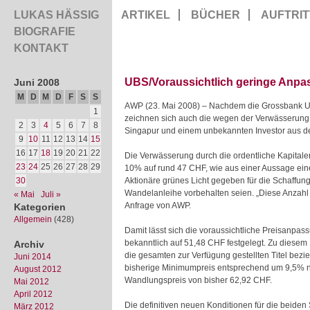
LUKAS HÄSSIG
ARTIKEL
BÜCHER
AUFTRIT
BIOGRAFIE
KONTAKT
UBS/Voraussichtlich geringe Anpa
Juni 2008
M
D
M
D
F
S
S
AWP (23. Mai 2008) – Nachdem die Grossbank UBS
1
zeichnen sich auch die
wegen der Verwässerung 
2
3
4
5
6
7
8
Singapur und einem unbekannten Investor aus d
9
10
11
12
13
14
15
16
17
18
19
20
21
22
Die Verwässerung durch die ordentliche Kapital
23
24
25
26
27
28
29
10% auf rund 47 CHF, wie aus einer Aussage ein
30
Aktionäre grünes Licht gegeben für die Schaffung
Wandelanleihe vorbehalten seien. „Diese Anzahl
« Mai
Juli »
Anfrage von AWP.
Kategorien
Allgemein
(428)
Damit lässt sich die voraussichtliche Preisanp
bekanntlich auf 51,48 CHF festgelegt. Zu diesem
Archiv
die gesamten zur Verfügung gestellten Titel bez
Juni 2014
bisherige Minimumpreis entsprechend um 9,5% na
August 2012
Wandlungspreis von bisher 62,92 CHF.
Mai 2012
April 2012
Die definitiven neuen Konditionen für die beid
März 2012