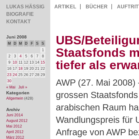
LUKAS HÄSSIG
ARTIKEL
BÜCHER
AUFTRIT
BIOGRAFIE
KONTAKT
UBS/Beteiligu
Juni 2008
M
D
M
D
F
S
S
Staatsfonds m
1
2
3
4
5
6
7
8
tiefer als erwa
9
10
11
12
13
14
15
16
17
18
19
20
21
22
23
24
25
26
27
28
29
AWP (27. Mai 2008) 
30
« Mai
Juli »
grossen Staatsfonds
Kategorien
Allgemein
(428)
arabischen Raum hab
Archiv
Juni 2014
Wandlungspreis für 
August 2012
Mai 2012
Anfrage von AWP bez
April 2012
März 2012