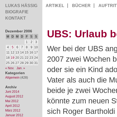
LUKAS HÄSSIG
ARTIKEL
BÜCHER
AUFTRIT
BIOGRAFIE
KONTAKT
UBS: Urlaub b
Dezember 2006
M
D
M
D
F
S
S
1
2
3
Wer bei der UBS ange
4
5
6
7
8
9
10
11
12
13
14
15
16
17
2007 zwei Wochen be
18
19
20
21
22
23
24
25
26
27
28
29
30
31
oder sie ein Kind ado
« Nov.
Jan. »
Kategorien
Vater als auch die M
Allgemein
(428)
Archiv
beide je zwei Woch
Juni 2014
August 2012
könnte zum neuen St
Mai 2012
April 2012
sich Roger Bartholdi
März 2012
Januar 2012