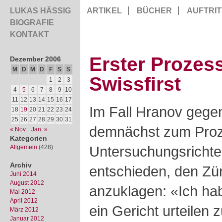
LUKAS HÄSSIG
ARTIKEL
BÜCHER
AUFTRIT
BIOGRAFIE
KONTAKT
Erster Prozess
Dezember 2006
M
D
M
D
F
S
S
Swissfirst
1
2
3
4
5
6
7
8
9
10
11
12
13
14
15
16
17
Im Fall Hranov gege
18
19
20
21
22
23
24
25
26
27
28
29
30
31
demnächst zum Proz
« Nov.
Jan. »
Kategorien
Untersuchungsrichter
Allgemein
(428)
Archiv
entschieden, den Zü
Juni 2014
August 2012
anzuklagen: «Ich ha
Mai 2012
April 2012
ein Gericht urteilen z
März 2012
Januar 2012