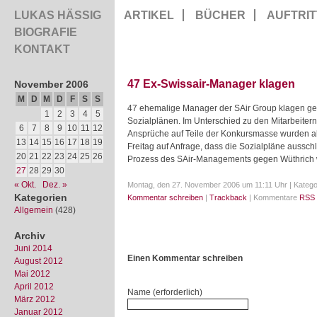
LUKAS HÄSSIG
ARTIKEL
BÜCHER
AUFTRIT
BIOGRAFIE
KONTAKT
47 Ex-Swissair-Manager klagen
November 2006
M
D
M
D
F
S
S
47 ehemalige Manager der SAir Group klagen geg
1
2
3
4
5
Sozialplänen. Im Unterschied zu den Mitarbeiter
6
7
8
9
10
11
12
Ansprüche auf Teile der Konkursmasse wurden abg
13
14
15
16
17
18
19
Freitag auf Anfrage, dass die Sozialpläne aussc
20
21
22
23
24
25
26
Prozess des SAir-Managements gegen Wüthrich wi
27
28
29
30
« Okt.
Dez. »
Montag, den 27. November 2006 um 11:11 Uhr | Katego
Kategorien
Kommentar schreiben
|
Trackback
| Kommentare
RSS 
Allgemein
(428)
Archiv
Juni 2014
Einen Kommentar schreiben
August 2012
Mai 2012
April 2012
Name (erforderlich)
März 2012
Januar 2012