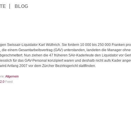
TE
BLOG
en Swissair-Liquidator Karl Wüthrich. Sie fordern 10 000 bis 250 000 Franken pr
n, die einem Gesamtarbeitsvertrag (GAV) unterstanden, landeten die Manager ohne S
eschmettert. Nun ziehen die 47 früheren SAir-Kaderleute den Liquidator vor Geri
hliesslich für das GAV-Personal konzipiert waren und deshalb nicht aufs Kader an
rd Anfang 2007 vor dem Zürcher Bezirksgericht stattfinden.
rie:
Allgemein
2.0
Feed