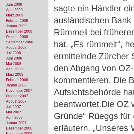
Juni 2009
sagte ein Händler ei
April 2009
März 2009
ausländischen Bank 
Februar 2009
Januar 2009
Rümmeli bei frühere
Dezember 2008
Oktober 2008
hat. „Es rümmelt“, h
September 2008
August 2008
Juli 2008
ermittelnde Zürcher 
Juni 2008
Mai 2008
den Abgang von OZ-
April 2008
März 2008
kommentieren. Die 
Februar 2008
Januar 2008
Aufsichtsbehörde hat
November 2007
Oktober 2007
beantwortet.Die OZ w
August 2007
Juli 2007
Mai 2007
Gründe“ Rüeggs für 
April 2007
Januar 2007
erläutern. „Unseres 
Dezember 2006
November 2006