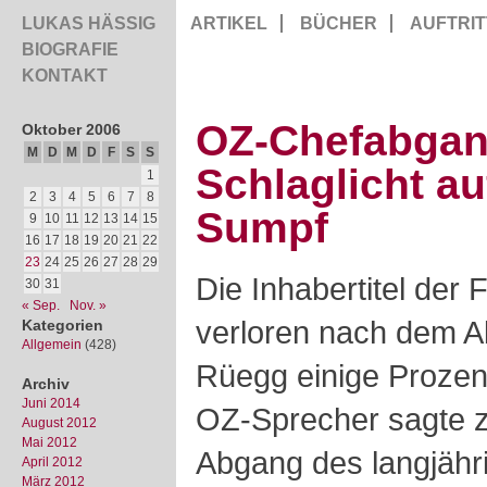
LUKAS HÄSSIG
ARTIKEL
BÜCHER
AUFTRIT
BIOGRAFIE
KONTAKT
OZ-Chefabgang
Oktober 2006
M
D
M
D
F
S
S
Schlaglicht a
1
2
3
4
5
6
7
8
Sumpf
9
10
11
12
13
14
15
16
17
18
19
20
21
22
23
24
25
26
27
28
29
Die Inhabertitel der
30
31
« Sep.
Nov. »
verloren nach dem 
Kategorien
Allgemein
(428)
Rüegg einige Prozen
Archiv
Juni 2014
OZ-Sprecher sagte 
August 2012
Mai 2012
Abgang des langjähr
April 2012
März 2012