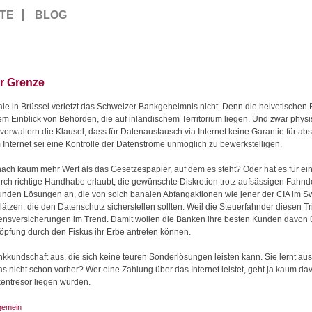
TE
BLOG
ur Grenze
rale in Brüssel verletzt das Schweizer Bankgeheimnis nicht. Denn die helvetischen
m Einblick von Behörden, die auf inländischem Territorium liegen. Und zwar phys
altern die Klausel, dass für Datenaustausch via Internet keine Garantie für a
 Internet sei eine Kontrolle der Datenströme unmöglich zu bewerkstelligen.
nach kaum mehr Wert als das Gesetzespapier, auf dem es steht? Oder hat es für ei
urch richtige Handhabe erlaubt, die gewünschte Diskretion trotz aufsässigen Fahnder
Kunden Lösungen an, die von solch banalen Abfangaktionen wie jener der CIA im Swi
ätzen, die den Datenschutz sicherstellen sollten. Weil die Steuerfahnder diesen T
ebensversicherungen im Trend. Damit wollen die Banken ihre besten Kunden davon 
fung durch den Fiskus ihr Erbe antreten können.
ankkundschaft aus, die sich keine teuren Sonderlösungen leisten kann. Sie lernt aus
das nicht schon vorher? Wer eine Zahlung über das Internet leistet, geht ja kaum d
kentresor liegen würden.
lgemein