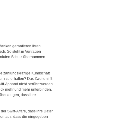
 Banken garantieren ihren
isch.
So steht in Verträgen
bsoluten Schutz übernommen
ne zahlungskräftige Kundschaft
n zu erhalten? Das Zweite trifft
ft-Apparat nicht berührt werden.
rick mehr und mehr unterbinden,
überzeugen, dass ihre
 der Swift-Affäre, dass ihre Daten
avon aus, dass die eingegeben