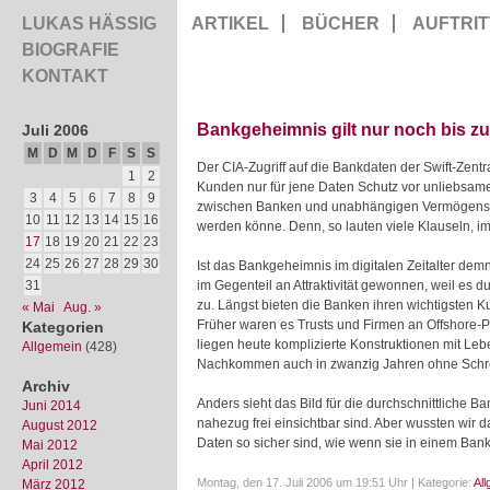
LUKAS HÄSSIG
ARTIKEL
BÜCHER
AUFTRIT
BIOGRAFIE
KONTAKT
Bankgeheimnis gilt nur noch bis z
Juli 2006
M
D
M
D
F
S
S
Der CIA-Zugriff auf die Bankdaten der Swift-Zent
1
2
Kunden nur für jene Daten Schutz vor unliebsame
3
4
5
6
7
8
9
zwischen Banken und unabhängigen Vermögensverw
10
11
12
13
14
15
16
werden könne. Denn, so lauten viele Klauseln, im
17
18
19
20
21
22
23
24
25
26
27
28
29
30
Ist das Bankgeheimnis im digitalen Zeitalter dem
31
im Gegenteil an Attraktivität gewonnen, weil es d
zu. Längst bieten die Banken ihren wichtigsten 
« Mai
Aug. »
Früher waren es Trusts und Firmen an Offshore-Pl
Kategorien
liegen heute komplizierte Konstruktionen mit L
Allgemein
(428)
Nachkommen auch in zwanzig Jahren ohne Schröp
Archiv
Anders sieht das Bild für die durchschnittliche B
Juni 2014
nahezug frei einsichtbar sind. Aber wussten wir 
August 2012
Daten so sicher sind, wie wenn sie in einem Ban
Mai 2012
April 2012
Montag, den 17. Juli 2006 um 19:51 Uhr | Kategorie:
Al
März 2012