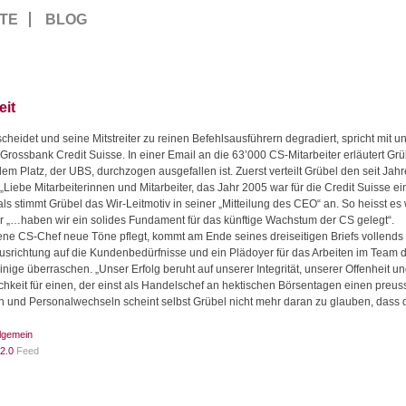
TE
BLOG
eit
cheidet und seine Mitstreiter zu reinen Befehlsausführern degradiert, spricht mit 
rossbank Credit Suisse. In einer Email an die 63’000 CS-Mitarbeiter erläutert Gr
em Platz, der UBS, durchzogen ausgefallen ist.
Zuerst verteilt Grübel den seit Ja
„Liebe Mitarbeiterinnen und Mitarbeiter, das Jahr 2005 war für die Credit Suisse e
 stimmt Grübel das Wir-Leitmotiv in seiner „Mitteilung des CEO“ an. So heisst es 
r „…haben wir ein solides Fundament für das künftige Wachstum der CS gelegt“.
ene CS-Chef neue Töne pflegt, kommt am Ende seines dreiseitigen Briefs vollend
Ausrichtung auf die Kundenbedürfnisse und ein Plädoyer für das Arbeiten im Team d
inige überraschen. „Unser Erfolg beruht auf unserer Integrität, unserer Offenheit
ichkeit für einen, der einst als Handelschef an hektischen Börsentagen einen preu
n und Personalwechseln scheint selbst Grübel nicht mehr daran zu glauben, dass di
llgemein
2.0
Feed