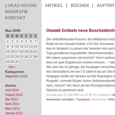
LUKAS HÄSSIG
ARTIKEL
BÜCHER
AUFTRIT
BIOGRAFIE
KONTAKT
Oswald Grübels neue Bescheidenh
Mai 2006
M
D
M
D
F
S
S
Der selbstbewusste Preusse, der diktatorisch ents
1
2
3
4
5
6
7
Rede ist von Oswald Grübel, CEO der Schweizer G
8
9
10
11
12
13
14
das im Vergleich zu jenem der Nummer eins auf d
15
16
17
18
19
20
21
Trab gehaltenen Angestellten Streicheleinheiten. 
22
23
24
25
26
27
28
Wir haben zusammen viel erreicht.“ Noch mehrmals
29
30
31
dass wir gute Ergebnisse erzielen können…“ ode
Juli »
Wie sehr der 62-jährige, als Haudegen verschrie
Kategorien
des Geschäftens bei der CS zählt er da auf: Die 
Allgemein
(428)
Hingegen dürfte der Verweis auf die Reputation e
Respekt“, schreibt Grübel. Keine Selbstverständl
Archiv
nach, marsch“ rief. Nach all den Reorganisatione
Juni 2014
Sprache zu gewinnen sind.
August 2012
Sonntag, den 21. Mai 2006 um 14:46 Uhr | Kategorie:
A
Mai 2012
Kommentar schreiben
|
Trackback
| Kommentare
RSS 
April 2012
März 2012
Januar 2012