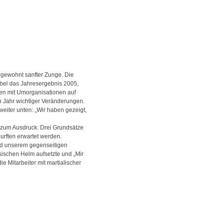
ungewohnt sanfter Zunge. Die
übel das Jahresergebnis 2005,
hren mit Umorganisationen auf
in Jahr wichtiger Veränderungen.
weiter unten: „Wir haben gezeigt,
s zum Ausdruck. Drei Grundsätze
urften erwartet werden.
 und unserem gegenseitigen
ssischen Helm aufsetzte und „Mir
e Mitarbeiter mit martialischer