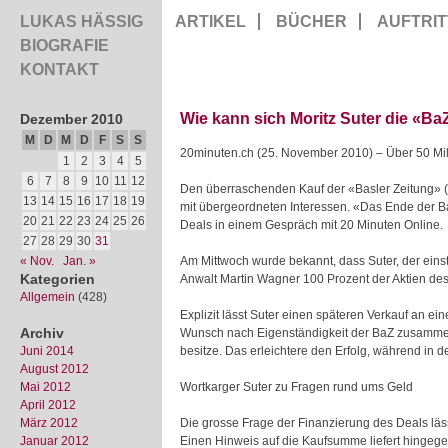
LUKAS HÄSSIG
ARTIKEL
BÜCHER
AUFTRIT
BIOGRAFIE
KONTAKT
Wie kann sich Moritz Suter die «Ba
Dezember 2010
M
D
M
D
F
S
S
20minuten.ch (25. November 2010) – Über 50 Million
1
2
3
4
5
6
7
8
9
10
11
12
Den überraschenden Kauf der «Basler Zeitung» (B
13
14
15
16
17
18
19
mit übergeordneten Interessen. «Das Ende der Baz
20
21
22
23
24
25
26
Deals in einem Gespräch mit 20 Minuten Online.
27
28
29
30
31
« Nov.
Jan. »
Am Mittwoch wurde bekannt, dass Suter, der einst
Kategorien
Anwalt Martin Wagner 100 Prozent der Aktien d
Allgemein
(428)
Explizit lässt Suter einen späteren Verkauf an 
Archiv
Wunsch nach Eigenständigkeit der BaZ zusammen, 
Juni 2014
besitze. Das erleichtere den Erfolg, während in 
August 2012
Mai 2012
Wortkarger Suter zu Fragen rund ums Geld
April 2012
März 2012
Die grosse Frage der Finanzierung des Deals lässt
Januar 2012
Einen Hinweis auf die Kaufsumme liefert hingege