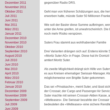
Dezember 2011
gegenüber Radio DRS.
November 2011
Oktober 2011
Geht man von früheren Schätzungen aus, die he
Juli 2011
erworben hatte, müsste Suter 50 Millionen Frank
Juni 2011
Mai 2011
Wie soll der Basler diese Summe aufbringen, wen
März 2011
unter die Arme greifen, ist unwahrscheinlich. Die
Januar 2011
noch mehr Risiko verspüren.
Dezember 2010
November 2010
Suters Frau stammt aus wohlhabender Familie
Oktober 2010
September 2010
Drei Varianten drängen sich auf. Erstens könnte S
August 2010
«Moritz Suter AG» in Frage. Diese hat ihr Domizil
Juli 2010
amtiert Moritz Suter.
Juni 2010
Mai 2010
Als zweite Möglichkeit drängt sich Hilfe von Sut
April 2010
es aus Kreisen ehemaliger Swissair-Manager. Als 
März 2010
möglicherweise von Brigitte Suter gekommen.
Februar 2010
Januar 2010
Das sei «Privatsache», meint Suter, und lässt si
Dezember 2009
der Crossair, der Cargo and Passenger Air Servic
November 2009
Suter machte mit seinen Crossair-Aktien Kasse, 
September 2009
«Wetleases». Die Swissair bezahlte der Crossair e
Juli 2009
bedeuteten die «Wetleases» eine sichere Rendite 
Juni 2009