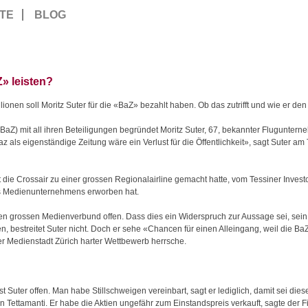
TE
BLOG
Z» leisten?
en soll Moritz Suter für die «BaZ» bezahlt haben. Ob das zutrifft und wie er den Ka
aZ) mit all ihren Beteiligungen begründet Moritz Suter, 67, bekannter Fluguntern
 als eigenständige Zeitung wäre ein Verlust für die Öffentlichkeit», sagt Suter 
 die Crossair zu einer grossen Regionalairline gemacht hatte, vom Tessiner Invest
es Medienunternehmens erworben hat.
einen grossen Medienverbund offen. Dass dies ein Widerspruch zur Aussage sei, s
bestreitet Suter nicht. Doch er sehe «Chancen für einen Alleingang, weil die BaZ
der Medienstadt Zürich harter Wettbewerb herrsche.
 Suter offen. Man habe Stillschweigen vereinbart, sagt er lediglich, damit sei dies
n Tettamanti. Er habe die Aktien ungefähr zum Einstandspreis verkauft, sagte der