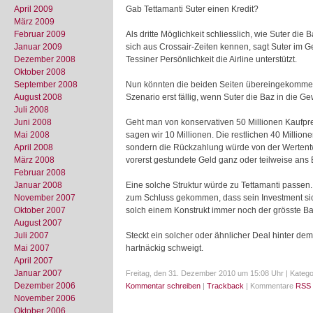
April 2009
Gab Tettamanti Suter einen Kredit?
März 2009
Februar 2009
Als dritte Möglichkeit schliesslich, wie Suter d
Januar 2009
sich aus Crossair-Zeiten kennen, sagt Suter im 
Dezember 2008
Tessiner Persönlichkeit die Airline unterstützt.
Oktober 2008
September 2008
Nun könnten die beiden Seiten übereingekommen s
August 2008
Szenario erst fällig, wenn Suter die Baz in die G
Juli 2008
Juni 2008
Geht man von konservativen 50 Millionen Kaufprei
Mai 2008
sagen wir 10 Millionen. Die restlichen 40 Million
April 2008
sondern die Rückzahlung würde von der Wertentw
März 2008
vorerst gestundete Geld ganz oder teilweise ans 
Februar 2008
Januar 2008
Eine solche Struktur würde zu Tettamanti passen
November 2007
zum Schluss gekommen, dass sein Investment sic
Oktober 2007
solch einem Konstrukt immer noch der grösste Ba
August 2007
Juli 2007
Steckt ein solcher oder ähnlicher Deal hinter d
Mai 2007
hartnäckig schweigt.
April 2007
Januar 2007
Freitag, den 31. Dezember 2010 um 15:08 Uhr | Katego
Dezember 2006
Kommentar schreiben
|
Trackback
| Kommentare
RSS 
November 2006
Oktober 2006