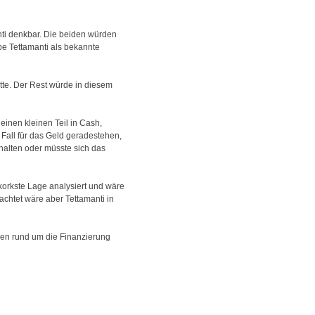
anti denkbar. Die beiden würden
e Tettamanti als bekannte
tte. Der Rest würde in diesem
einen kleinen Teil in Cash,
 Fall für das Geld geradestehen,
alten oder müsste sich das
korkste Lage analysiert und wäre
chtet wäre aber Tettamanti in
gen rund um die Finanzierung