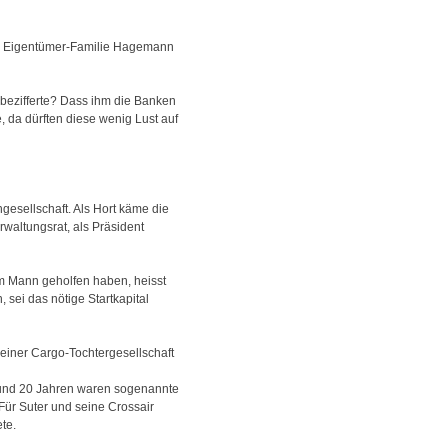
en Eigentümer-Familie Hagemann
 bezifferte? Dass ihm die Banken
, da dürften diese wenig Lust auf
gesellschaft. Als Hort käme die
rwaltungsrat, als Präsident
em Mann geholfen haben, heisst
 sei das nötige Startkapital
 einer Cargo-Tochtergesellschaft
 rund 20 Jahren waren sogenannte
 Für Suter und seine Crossair
te.