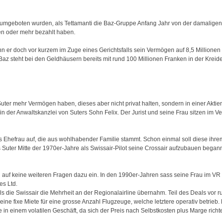
rumgeboten wurden, als Tettamanti die Baz-Gruppe Anfang Jahr von der damalig
en oder mehr bezahlt haben.
n er doch vor kurzem im Zuge eines Gerichtsfalls sein Vermögen auf 8,5 Millionen
 Baz steht bei den Geldhäusern bereits mit rund 100 Millionen Franken in der Kreide
uter mehr Vermögen haben, dieses aber nicht privat halten, sondern in einer Aktien
 in der Anwaltskanzlei von Suters Sohn Felix. Der Jurist und seine Frau sitzen im Ve
ers Ehefrau auf, die aus wohlhabender Familie stammt. Schon einmal soll diese ihr
Suter Mitte der 1970er-Jahre als Swissair-Pilot seine Crossair aufzubauen begann,
ch auf keine weiteren Fragen dazu ein. In den 1990er-Jahren sass seine Frau im VR
es Ltd.
als die Swissair die Mehrheit an der Regionalairline übernahm. Teil des Deals vor
ine fixe Miete für eine grosse Anzahl Flugzeuge, welche letztere operativ betrieb.
in einem volatilen Geschäft, da sich der Preis nach Selbstkosten plus Marge richte