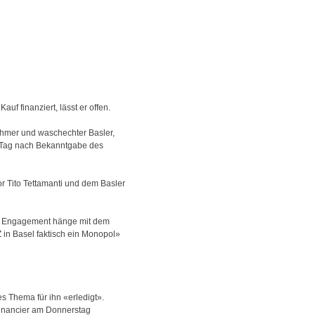
uf finanziert, lässt er offen.
ehmer und waschechter Basler,
am Tag nach Bekanntgabe des
or Tito Tettamanti und dem Basler
ein Engagement hänge mit dem
 in Basel faktisch ein Monopol»
es Thema für ihn «erledigt».
 Financier am Donnerstag