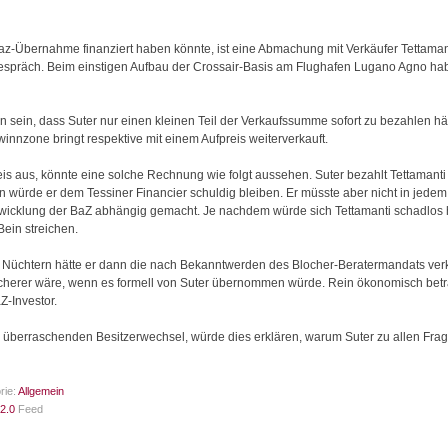
ie Baz-Übernahme finanziert haben könnte, ist eine Abmachung mit Verkäufer Tettam
Gespräch. Beim einstigen Aufbau der Crossair-Basis am Flughafen Lugano Agno hab
ein, dass Suter nur einen kleinen Teil der Verkaufssumme sofort zu bezahlen hä
ewinnzone bringt respektive mit einem Aufpreis weiterverkauft.
s aus, könnte eine solche Rechnung wie folgt aussehen. Suter bezahlt Tettamanti 
en würde er dem Tessiner Financier schuldig bleiben. Er müsste aber nicht in jedem
icklung der BaZ abhängig gemacht. Je nachdem würde sich Tettamanti schadlos h
Bein streichen.
. Nüchtern hätte er dann die nach Bekanntwerden des Blocher-Beratermandats ver
herer wäre, wenn es formell von Suter übernommen würde. Rein ökonomisch betra
Z-Investor.
em überraschenden Besitzerwechsel, würde dies erklären, warum Suter zu allen Fra
rie:
Allgemein
2.0
Feed