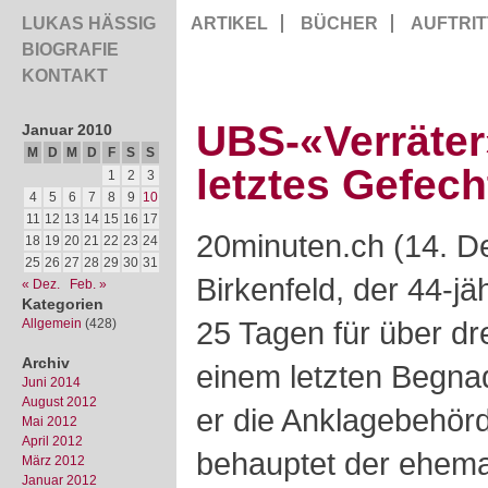
LUKAS HÄSSIG
ARTIKEL
BÜCHER
AUFTRIT
BIOGRAFIE
KONTAKT
UBS-«Verräter
Januar 2010
M
D
M
D
F
S
S
letztes Gefech
1
2
3
4
5
6
7
8
9
10
11
12
13
14
15
16
17
20minuten.ch (14. D
18
19
20
21
22
23
24
25
26
27
28
29
30
31
Birkenfeld, der 44-j
« Dez.
Feb. »
Kategorien
25 Tagen für über dr
Allgemein
(428)
Archiv
einem letzten Begna
Juni 2014
August 2012
er
die Anklagebehörd
Mai 2012
April 2012
behauptet der ehema
März 2012
Januar 2012