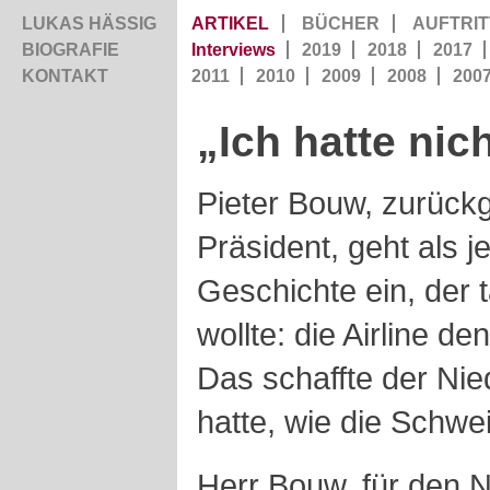
LUKAS HÄSSIG
ARTIKEL
BÜCHER
AUFTRIT
BIOGRAFIE
Interviews
2019
2018
2017
KONTAKT
2011
2010
2009
2008
200
„Ich hatte nic
Pieter Bouw, zurückg
Präsident, geht als j
Geschichte ein, der 
wollte: die Airline d
Das schaffte der Nied
hatte, wie die Schwei
Herr Bouw, für den N