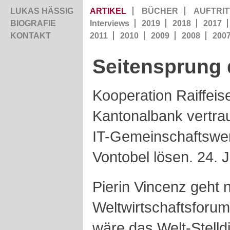
LUKAS HÄSSIG
ARTIKEL
BÜCHER
AUFTRIT
BIOGRAFIE
Interviews
2019
2018
2017
KONTAKT
2011
2010
2009
2008
200
Seitensprung
Kooperation Raiffeise
Kantonalbank vertra
IT-Gemeinschaftswerk
Vontobel lösen. 24. 
Pierin Vincenz geht 
Weltwirtschaftsforu
wäre das Welt-Stelld