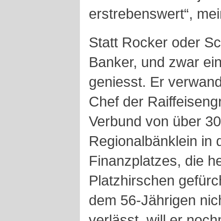
erstrebenswert“, mei
Statt Rocker oder S
Banker, und zwar ein
geniesst. Er verwand
Chef der Raiffeisen
Verbund von über 300
Regionalbänklein in d
Finanzplatzes, die h
Platzhirschen gefürc
dem 56-Jährigen nich
verlässt, will er no