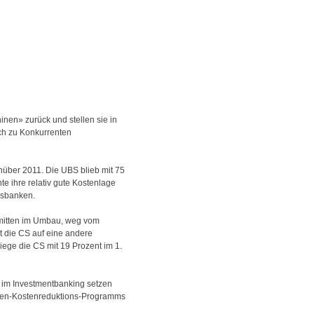
nen» zurück und stellen sie in
ch zu Konkurrenten
über 2011. Die UBS blieb mit 75
e ihre relativ gute Kostenlage
ssbanken.
 mitten im Umbau, weg vom
t die CS auf eine andere
liege die CS mit 19 Prozent im 1.
e im Investmentbanking setzen
arden-Kostenreduktions-Programms