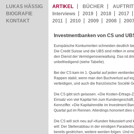
LUKAS HÄSSIG
ARTIKEL
BÜCHER
AUFTRIT
BIOGRAFIE
Interviews
2019
2018
2017
KONTAKT
2011
2010
2009
2008
200
Investmentbanken von CS und UBS
Europäische Konkurrenten schneiden deutlich bes
Die Credit Suisse und die UBS sind mitten in ei
den Dienst der Vermögensverwaltung. Das ist dr
unbefriedigend (siehe Tabelle).
Bei der CS kam im 1. Quartal auf jeden verdien
Rappen stabil, wenn man den Buchverlust auf eige
verteidigen, und auch die französische Société 
Die CS gibt sich gelassen. «Die Kosten-Ertrags
Einsatz von viel Kapital hin zum Kundengeschäft
Kennziffer. «Die Kapitalrendite im Investment Bank
Quartal gut im Rennen. Allerdings honoriert dies
Die CS will sich neu auf «Kunden fokussiert und 
will: Der Stellenabbau in der einstigen Paraded
bereits gestrichen, weitere werden folgen. Und n