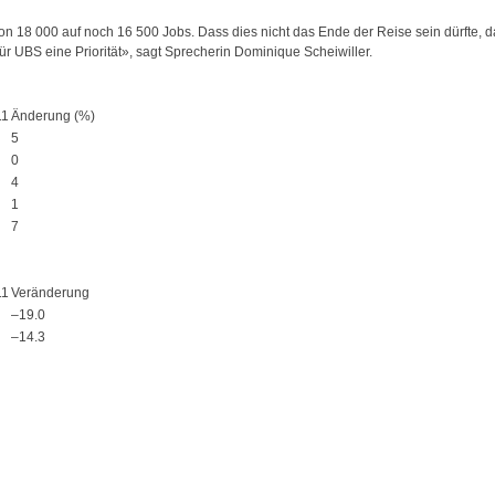
n 18 000 auf noch 16 500 Jobs. Dass dies nicht das Ende der Reise sein dürfte, d
r UBS eine Priorität», sagt Sprecherin Dominique Scheiwiller.
11
Änderung (%)
5
0
4
1
7
11
Veränderung
–19.0
–14.3