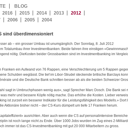
TE
BLOG
2016
2015
2014
2013
2012
7
2006
2005
2004
 sind überdimensioniert
ser ab – ein grosser Umbau ist unumgänglich. Der Sonntag, 8. Juli 2012
nem Totalumbau ihrer Investmentbanken. Beide fahren ihre einstigen «Gewinnmaschi
ingend nötig. DieKosten beider Grossbanken sind im Investmentbanking im Verglei
ten Franken ein Aufwand von 76 Rappen, eine Verschlechterung um 5 Rappen gegen
ne Schulden weglässt. Die tief im Libor-Strudel steckende britische Barclays konnt
Générale und die Deutsche Bank schnitten besser ab als die beiden Schweizer Gro
-Zahl sagt in Umbruchphasen wenig aus», sagt Sprecher Marc Dosch. Die Bank sei
, was mehr und bessere Köpfe nötig mache. Das erhöhe die Kosten. Lieber verweis
ing ist zurzeit ein besserer Indikator für die Leistungsfähigkeit des Modells.» Dort 
 die Aktionäre bisher nicht – der CS-Kurs dümpelt um tiefe 17 Franken herum.
kapitaleffizient» ausrichten. Aber auch wenn die CS auf personalintensive Bereich
isziplin ist noch lange nicht zu Ende. Über 1000 Jobs wurden im Zug eines 2-Milli
och immer ist das CS-Investmentbanking mit gut 20 000 Mitarbeitern zu gross.