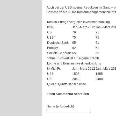
Auch bei der UBS ist eine Reduktion im Gang – vo
Sprecherin hin. «Das Kostenmanagement bleibt fü
Kosten-Ertrags-Vergleich Investmentbanking
In %
Jan.–März 2012
Jan.–März 20
CS
76
71
UBS*
75
75
Deutsche Bank
65
61
Barclays
62
61
Société Générale
65
58
*ohne Buchverlust auf eigene Kredite
Löhne und Boni im Investmentbanking
in Mio. Fr.
Jan.–März 2012
Jan.–März 20
UBS
1503
1855
CS
2063
2408
Quelle: Quartalsabschlüsse
Einen Kommentar schreiben
Name (erforderlich)