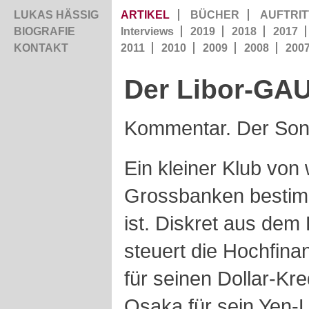
LUKAS HÄSSIG
ARTIKEL
BÜCHER
AUFTRIT
BIOGRAFIE
Interviews
2019
2018
2017
KONTAKT
2011
2010
2009
2008
200
Der Libor-GA
Kommentar. Der Sonn
Ein kleiner Klub von 
Grossbanken bestimm
ist. Diskret aus dem
steuert die Hochfina
für seinen Dollar-Kred
Osaka für sein Yen-L