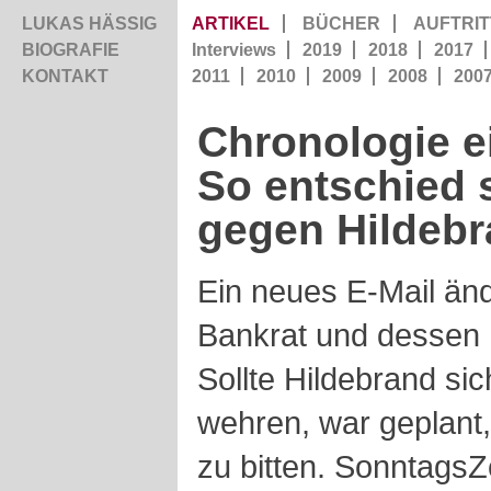
LUKAS HÄSSIG
ARTIKEL
BÜCHER
AUFTRIT
BIOGRAFIE
Interviews
2019
2018
2017
KONTAKT
2011
2010
2009
2008
200
Chronologie ei
So entschied 
gegen
Hildeb
Ein neues E-Mail än
Bankrat und dessen
Sollte Hildebrand si
wehren, war geplant
zu bitten. SonntagsZ