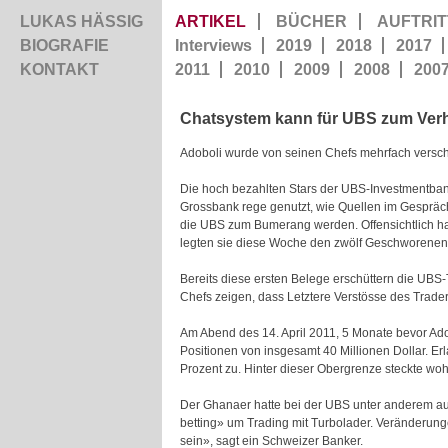
LUKAS HÄSSIG
ARTIKEL
BÜCHER
AUFTRIT
BIOGRAFIE
Interviews
2019
2018
2017
KONTAKT
2011
2010
2009
2008
200
Chatsystem kann für UBS zum Ver
Adoboli wurde von seinen Chefs mehrfach versc
Die hoch bezahlten Stars der UBS-Investmentban
Grossbank rege genutzt, wie Quellen im Gespräch
die UBS zum Bumerang werden. Offensichtlich ha
legten sie diese Woche den zwölf Geschworenen 
Bereits diese ersten Belege erschüttern die UBS
Chefs zeigen, dass Letztere Verstösse des Trade
Am Abend des 14. April 2011, 5 Monate bevor Adobo
Positionen von insgesamt 40 Millionen Dollar. Er
Prozent zu. Hinter dieser Obergrenze steckte wo
Der Ghanaer hatte bei der UBS unter anderem auf
betting» um Trading mit Turbolader. Veränderung
sein», sagt ein Schweizer Banker.