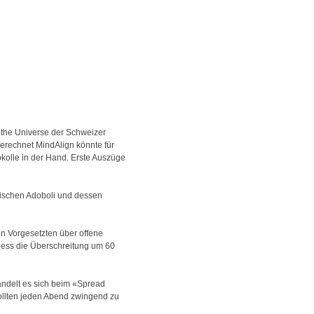
 the Universe der Schweizer
gerechnet MindAlign könnte für
olle in der Hand. Erste Auszüge
wischen Adoboli und dessen
en Vorgesetzten über offene
liess die Überschreitung um 60
andelt es sich beim «Spread
sollten jeden Abend zwingend zu