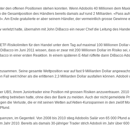
er den offenen Positionen stehen konnten. Wenn Adobolis 40 Millionen dem Maxim
die Gesamtposition des Händlers bereits damals auf rund 2 Milliarden. «Pass auf
l». Am Ende gratulierte er aber seinem Händler, der vermeintlich grosse Gewinne er
siv verletzt hatte, übernahm mit John DiBacco ein neuer Chef die Leitung des Han
e ETF-Risikolimiten für den Handel unter dem Tag auf maximal 100 Millionen Dollar 
 DiBacco im Juni 2011 wissen, dass er zwar mit 200 Millionen Dollar im Risiko sei
acco in einer ersten Reaktion. In einem späteren E-Mail rüffelte dann DiBacco Adob
zusammen. Seine gesamte Wettposition war auf fast 9 Milliarden Dollar angewach
 Fall weit höher als die erlittenen 2,3 Milliarden Dollar ausfallen können. Adobol
 der UBS, ihrem Juniortrader eine Position mit grossen Risiken anzuvertrauen. 201
betting betrieben hatte, ohne dies der Bank zu melden. Auch der nicht gemeldete Pr
eigen die Verluste, die er mit seinen Wetten auf Aktien-Kursspannen in den zwölf M
 Pfund.
nzen, im Gegenteil. Von 2008 bis 2010 stieg Adobolis Salär von 65 000 Pfund auf
m Jahr 2010. Bereits als damals 30-jähriger Trader strich Adoboli im Jahr über 600