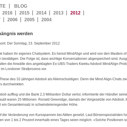
TE
BLOG
2016
2015
2014
2013
2012
7
2006
2005
2004
hängnis werden
hont. Der Sonntag, 23. September 2012
k haben ihr eigenes Chatsystem. Es heisst MindAlign und wird von den Masters of
 bestätigen. Die Folge ist, dass wichtige Konversationen abgespeichert sind. Aus
lten die Anwälte des angeklagten Ex-UBS-Traders Kweku Adoboli MindAlign-Protok
im Londoner Strafprozess vor.
-These des 32-jährigen Adoboli als Alleinschuldigen. Denn die Mind Align-Chats z
rs durchwinkten.
li aufflog und die Bank 2,3 Milliarden Dollar verlor, informierte der Händler sein
laubt waren 25 Millionen. Ronald Greenidge, damals der Vorgesetzte von Adoboli, 
hl ein Gesamteinsatz in schwindelerregender Höhe.
 die Veränderung von Kursspannen bei Aktien gesetzt. Laut Börsenspezialisten h
en von 1 bis 2 Prozent innerhalb eines Tages seien möglich. «Solche Positionen 