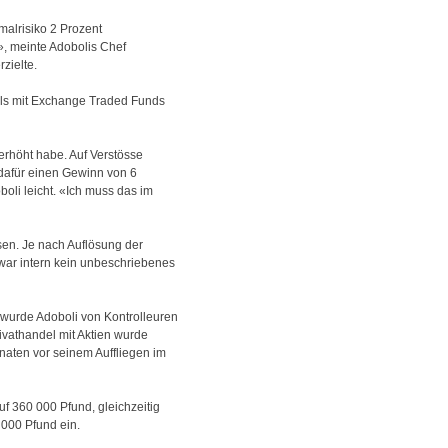
alrisiko 2 Prozent
», meinte Adobolis Chef
zielte.
dels mit Exchange Traded Funds
erhöht habe. Auf Verstösse
, dafür einen Gewinn von 6
oli leicht. «Ich muss das im
sen. Je nach Auflösung der
i war intern kein unbeschriebenes
0 wurde Adoboli von Kontrolleuren
ivathandel mit Aktien wurde
onaten vor seinem Auffliegen im
 360 000 Pfund, gleichzeitig
 000 Pfund ein.