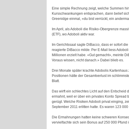
Eine simple Rechnung zeigt, welche Summen hint
Kursschwankungen entsprachen, dann belief sich 
Greenidge einmal, «du bist verrückt, ein anderma
Im April, als Adoboli die Risiko-Obergrenze mas
(ETF), wo Adoboli aktiv war.
Im Gerichtssaal sagte DiBacco, dass er sofort di
reagierte DiBacco milde. Per E-Mail liess Adoboli
Millionen erzielt habe. «Gut gemacht», meinte DiB
Voraus wissen, nicht danach.» Dabei blieb es.
Drei Monate später krachte Adobolis Kartenhaus 
Positionen hätte der Gesamtverlust im schlimmsten
Blatt.
Das wirft ein schlechtes Licht auf den Entscheid
ermahnt, weil er über ein privates Konto Spread 
gerügt. Welche Risiken Adoboli privat einging, z
September 2011 erlitten hatte. Es waren 123 000
Die Ermahnungen hatten keine schweren Konseque
vervielfachte sich sein Bonus auf 250 000 Pfund i