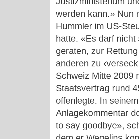
Justizministerium un
werden kann.» Nun rä
Hummler im US-Steue
hatte. «Es darf nicht
geraten, zur Rettung
anderen zu ‹verseckle
Schweiz Mitte 2009 
Staatsvertrag rund
offenlegte. In seine
Anlagekommentar dopp
to say goodbye», sch
dem er Wegelins kom