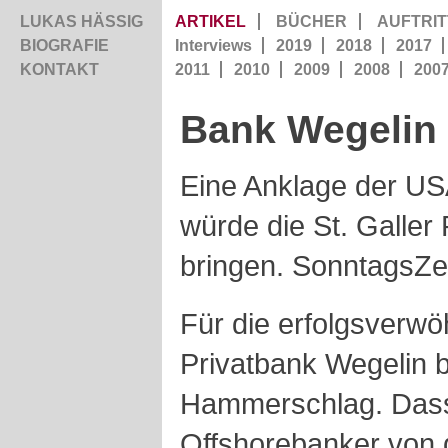
LUKAS HÄSSIG
ARTIKEL
BÜCHER
AUFTRIT
BIOGRAFIE
Interviews
2019
2018
2017
KONTAKT
2011
2010
2009
2008
200
Bank
Wegelin
Eine Anklage der US
würde die St. Galler 
bringen. SonntagsZe
Für die erfolgsverwö
Privatbank Wegelin 
Hammerschlag. Dass 
Offshorebanker von