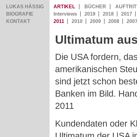
LUKAS HÄSSIG
ARTIKEL
BÜCHER
AUFTRIT
BIOGRAFIE
Interviews
2019
2018
2017
KONTAKT
2011
2010
2009
2008
200
Ultimatum
au
Die USA fordern, das
amerikanischen Steue
sind jetzt schon bes
Banken im Bild. Han
2011
Kundendaten oder Kl
Ultimatum der USA im